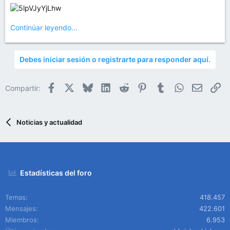
Continúar leyendo...
Debes iniciar sesión o registrarte para responder aquí.
Facebook
X
Bluesky
LinkedIn
Reddit
Pinterest
Tumblr
WhatsApp
Email
En
Compartir:
Noticias y actualidad
Estadísticas del foro
Temas
418.457
Mensajes
422.601
Miembros
6.953