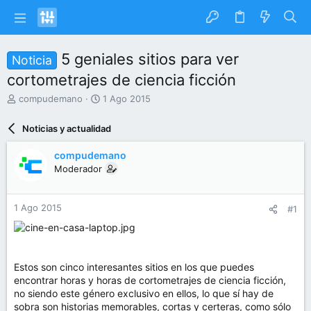
5 geniales sitios para ver
Noticia
cortometrajes de ciencia ficción
I
F
compudemano
1 Ago 2015
n
e
i
c
Noticias y actualidad
c
h
i
a
compudemano
a
d
Moderador
d
e
o
i
r
n
1 Ago 2015
#1
d
i
e
c
l
i
t
o
e
Estos son cinco interesantes sitios en los que puedes
m
encontrar horas y horas de cortometrajes de ciencia ficción,
a
no siendo este género exclusivo en ellos, lo que sí hay de
sobra son historias memorables, cortas y certeras, como sólo