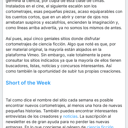
germina la ciencia, por
culpa
de esta clase de cintas.
Instalados en el cine, el siguiente escalón son los
cortometrajes, esas pequeñas piezas, acaso equiparables con
los cuentos cortos, que en un abrir y cerrar de ojos nos
arrebatan suspiros y escalofríos, encienden la imaginación y,
como líneas arriba advertía, ya no somos los mismos de antes.
Así pues, aquí cinco geniales sitios donde disfrutar
cortometrajes de ciencia ficción. Algo que noté es que, por
ser material original, la mayoría están alojados en la
plataforma Vimeo. Sin embargo, vale totalmente la pena
consultar los sitios indicados ya que la mayoría de ellos tienen
buscadores, listas, noticias y concursos interesantes. Así
como también la oportunidad de subir tus propias creaciones.
Short of the Week
Tal como dice el nombre del sitio cada semana es posible
encontrar nuevos cortometrajes, al menos una hora de nuevas
pequeñas historias. También puedes encontrar interesantes
entrevistas de los creadores y
noticias
. La suscripción al
newsletter es de gran ayuda para no perder las nuevas
entregas. En lo que concierne al género de
ciencia ficción
,