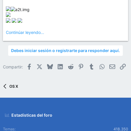
Continúar leyendo...
Debes iniciar sesión o registrarte para responder aquí.
Facebook
X
Bluesky
LinkedIn
Reddit
Pinterest
Tumblr
WhatsApp
Email
En
Compartir:
OS X
Estadísticas del foro
Temas
418.350