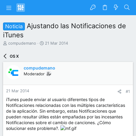
Ajustando las Notificaciones de
Noticia
iTunes
I
F
compudemano
21 Mar 2014
n
e
i
c
OS X
c
h
i
a
compudemano
a
d
Moderador
d
e
o
i
r
n
21 Mar 2014
#1
d
i
e
c
iTunes puede enviar al usuario diferentes tipos de
l
i
Notificaciones relacionadas con las múltiples características
t
o
de la aplicación. Sin embargo, estas Notificaciones que
e
pueden resultar útiles están empañadas por las incesantes
m
Notificaciones sobre el cambio de canciones. ¿Cómo
a
solucionar este problema?.