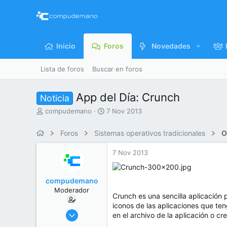
Inicio
Foros
Novedades
Lista de foros
Buscar en foros
App del Día: Crunch
Noticia
I
F
compudemano
7 Nov 2013
n
e
i
c
Foros
Sistemas operativos tradicionales
O
c
h
i
a
7 Nov 2013
a
d
d
e
o
i
compudemano
r
n
Moderador
d
i
Crunch es una sencilla aplicación 
e
c
iconos de las aplicaciones que te
l
i
26 Jul 2013
en el archivo de la aplicación o cr
t
o
416.776