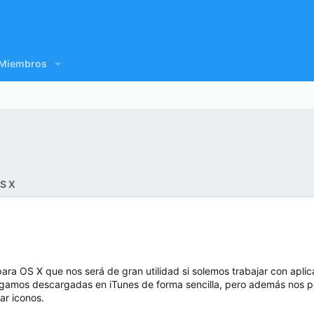
Miembros
S X
para OS X que nos será de gran utilidad si solemos trabajar con apli
ngamos descargadas en iTunes de forma sencilla, pero además nos pe
ear iconos.