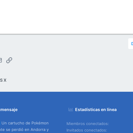
tsApp
Email
Enlace
S X
 mensaje
Estadísticas en línea
Un cartucho de Pokémon
Miembros conectados
te se perdió en Andorra y
Invitados conectados