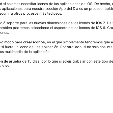
ad si solemos necesitar iconos de las aplicaciones de iOS. De hech
as aplicaciones para nuestra sección App del Día es un proceso rápido
ecurrir a otros procesos más tediosos.
ñadió soporte para las nuevas dimensiones de los iconos de
iOS 7
. De
ambién podremos seleccionar el aspecto de los iconos de iOS 6. Cr
conos.
evo modo para
crear iconos
, en el que simplemente tendremos que a
i fuera un icono de una aplicación. Por otro lado, si no solo nos int
os multimedia de la aplicación.
ón de prueba
de 15 días, por lo que si soléis trabajar con este tipo d
a o no.