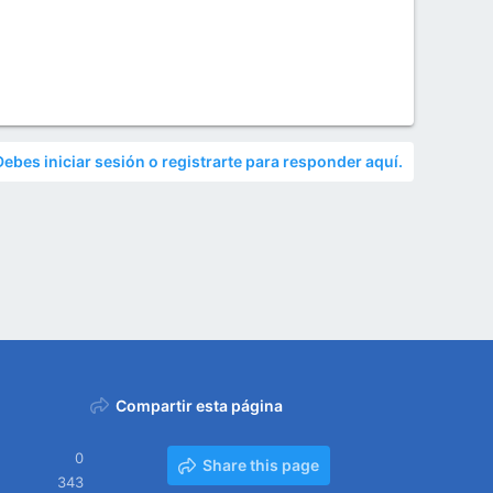
Debes iniciar sesión o registrarte para responder aquí.
Compartir esta página
0
Share this page
343