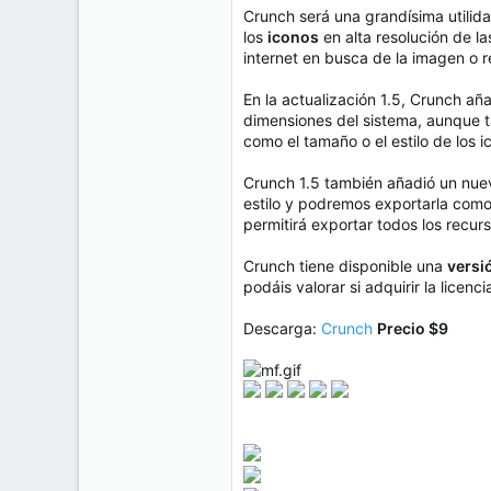
e
Crunch será una grandísima utilid
50
m
los
iconos
en alta resolución de l
a
38
internet en busca de la imagen o r
Cr 15 13-35 Lc 1 Los Alpes, Pereira - Colombia
En la actualización 1.5, Crunch a
www.compudemano.com
dimensiones del sistema, aunque t
como el tamaño o el estilo de los i
Crunch 1.5 también añadió un nu
estilo y podremos exportarla como s
permitirá exportar todos los recurs
Crunch tiene disponible una
versi
podáis valorar si adquirir la licenci
Descarga:
Crunch
Precio $9