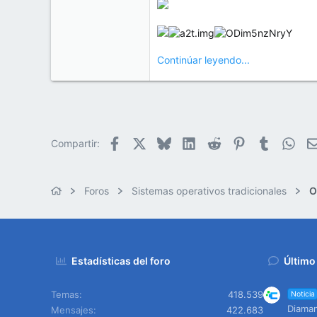
Continúar leyendo...
Facebook
X
Bluesky
LinkedIn
Reddit
Pinterest
Tumblr
Wha
Compartir:
Foros
Sistemas operativos tradicionales
O
Estadísticas del foro
Último
Temas
418.539
Noticia
Diaman
Mensajes
422.683