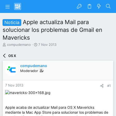
Apple actualiza Mail para
Noticia
solucionar los problemas de Gmail en
Mavericks
I
F
compudemano
7 Nov 2013
n
e
i
c
OS X
c
h
i
a
compudemano
a
d
Moderador
d
e
o
i
r
n
7 Nov 2013
#1
d
i
e
c
l
i
t
o
e
Apple acaba de actualizar Mail para OS X Mavericks
m
mediante la Mac App Store para solucionar los problemas de
a