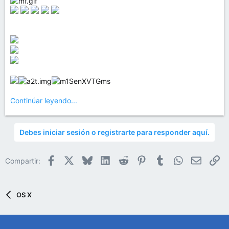
Continúar leyendo...
Debes iniciar sesión o registrarte para responder aquí.
Facebook
X
Bluesky
LinkedIn
Reddit
Pinterest
Tumblr
WhatsApp
Email
En
Compartir:
OS X