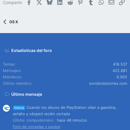
Facebook
X
Bluesky
LinkedIn
Reddit
Pinterest
Tumblr
WhatsApp
Email
En
Compartir:
OS X
Estadísticas del foro
Temas
418.537
Mensajes
422.681
Miembros
6.955
Último miembro
sonidosbotones.com
Último mensaje
Cuando los discos de PlayStation olían a gasolina,
Noticia
asfalto y césped recién cortado
Último: compudemano
hace 48 minutos
Foro de consolas y juegos