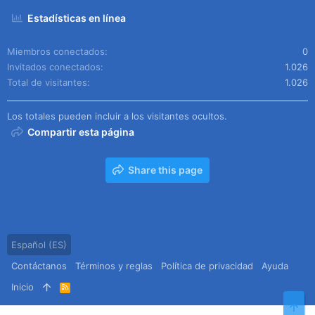
Estadísticas en línea
Miembros conectados
0
Invitados conectados
1.026
Total de visitantes
1.026
Los totales pueden incluir a los visitantes ocultos.
Compartir esta página
Share this page
Español (ES)
Contáctanos
Términos y reglas
Política de privacidad
Ayuda
Inicio
R
S
Arr
S