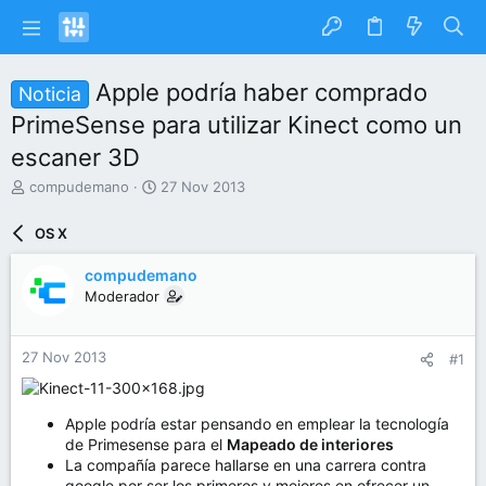
Apple podría haber comprado
Noticia
PrimeSense para utilizar Kinect como un
escaner 3D
I
F
compudemano
27 Nov 2013
n
e
i
c
OS X
c
h
i
a
compudemano
a
d
Moderador
d
e
o
i
r
n
27 Nov 2013
#1
d
i
e
c
l
i
t
o
Apple podría estar pensando en emplear la tecnología
e
de Primesense para el
Mapeado de interiores
m
La compañía parece hallarse en una carrera contra
a
google por ser los primeros y mejores en ofrecer un