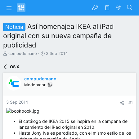
Así homenajea IKEA al iPad
Noticia
original con su nueva campaña de
publicidad
I
F
compudemano
3 Sep 2014
n
e
i
c
OS X
c
h
i
a
compudemano
a
d
Moderador
d
e
o
i
r
n
3 Sep 2014
#1
d
i
e
c
l
i
t
o
El catálogo de IKEA 2015 se inspira en la campaña de
e
lanzamiento del iPad original en 2010.
m
Hasta Jony Ive es parodiado, con el mismo estilo de los
a
vídeos de promoción de Apple.