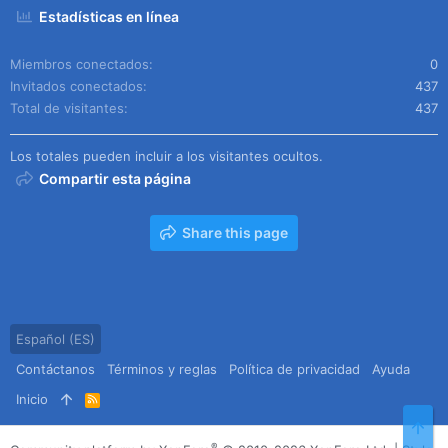
Estadísticas en línea
Miembros conectados
0
Invitados conectados
437
Total de visitantes
437
Los totales pueden incluir a los visitantes ocultos.
Compartir esta página
Share this page
Español (ES)
Contáctanos
Términos y reglas
Política de privacidad
Ayuda
Inicio
R
S
Arr
S
®