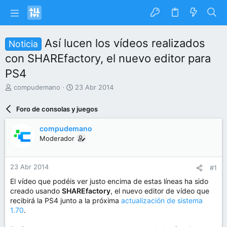
Así lucen los vídeos realizados
Noticia
con SHAREfactory, el nuevo editor para
PS4
I
F
compudemano
23 Abr 2014
n
e
i
c
Foro de consolas y juegos
c
h
i
a
compudemano
a
d
Moderador
d
e
o
i
r
n
23 Abr 2014
#1
d
i
e
c
El vídeo que podéis ver justo encima de estas líneas ha sido
l
i
creado usando
SHAREfactory
, el nuevo editor de vídeo que
t
o
recibirá la PS4 junto a la próxima
actualización de sistema
e
1.70
.
m
a