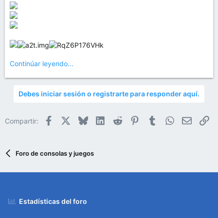
Continúar leyendo...
Debes iniciar sesión o registrarte para responder aquí.
Facebook
X
Bluesky
LinkedIn
Reddit
Pinterest
Tumblr
WhatsApp
Email
En
Compartir:
Foro de consolas y juegos
Estadísticas del foro