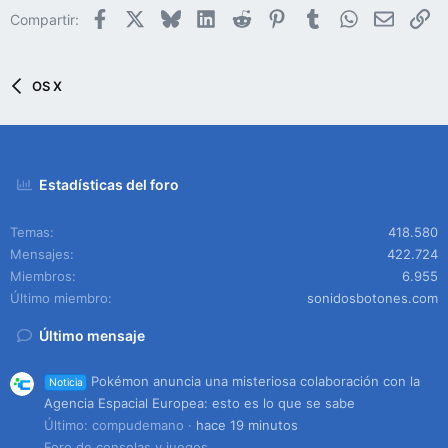
Facebook
X
Bluesky
LinkedIn
Reddit
Pinterest
Tumblr
WhatsApp
Email
En
Compartir:
OS X
Estadísticas del foro
Temas
418.580
Mensajes
422.724
Miembros
6.955
Último miembro
sonidosbotones.com
Último mensaje
Pokémon anuncia una misteriosa colaboración con la
Noticia
Agencia Espacial Europea: esto es lo que se sabe
Último: compudemano
hace 19 minutos
Foro de consolas y juegos