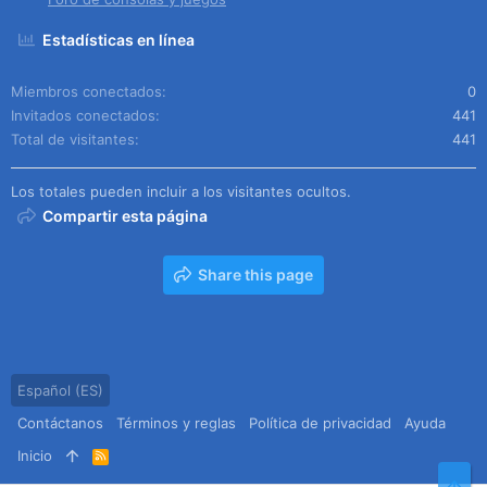
Estadísticas en línea
Miembros conectados
0
Invitados conectados
441
Total de visitantes
441
Los totales pueden incluir a los visitantes ocultos.
Compartir esta página
Share this page
Español (ES)
Contáctanos
Términos y reglas
Política de privacidad
Ayuda
Inicio
R
S
Arr
S