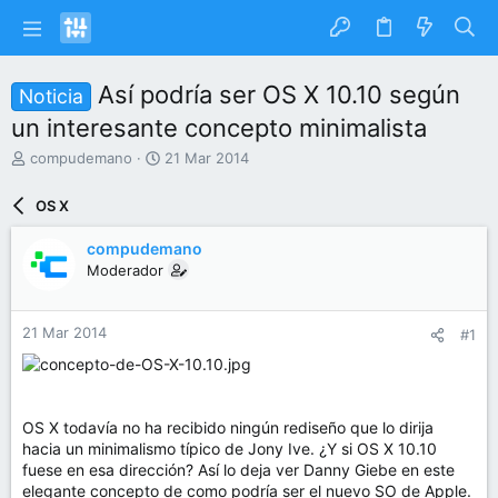
Así podría ser OS X 10.10 según
Noticia
un interesante concepto minimalista
I
F
compudemano
21 Mar 2014
n
e
i
c
OS X
c
h
i
a
compudemano
a
d
Moderador
d
e
o
i
r
n
21 Mar 2014
#1
d
i
e
c
l
i
t
o
e
OS X todavía no ha recibido ningún rediseño que lo dirija
m
hacia un minimalismo típico de Jony Ive. ¿Y si OS X 10.10
a
fuese en esa dirección? Así lo deja ver Danny Giebe en este
elegante concepto de como podría ser el nuevo SO de Apple.