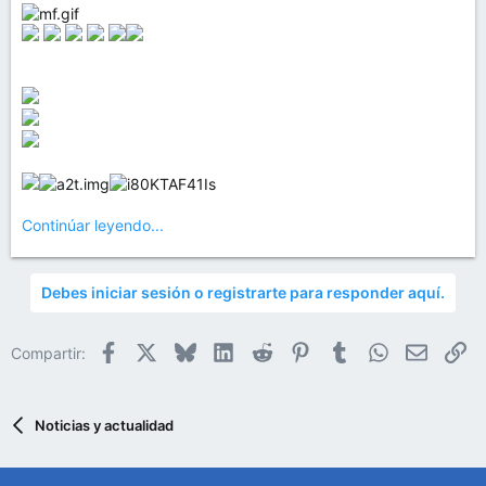
Continúar leyendo...
Debes iniciar sesión o registrarte para responder aquí.
Facebook
X
Bluesky
LinkedIn
Reddit
Pinterest
Tumblr
WhatsApp
Email
En
Compartir:
Noticias y actualidad