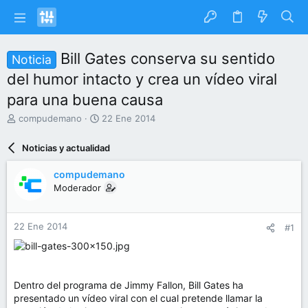
Bill Gates conserva su sentido
Noticia
del humor intacto y crea un vídeo viral
para una buena causa
I
F
compudemano
22 Ene 2014
n
e
i
c
Noticias y actualidad
c
h
i
a
compudemano
a
d
Moderador
d
e
o
i
r
n
22 Ene 2014
#1
d
i
e
c
l
i
t
o
e
Dentro del programa de Jimmy Fallon, Bill Gates ha
m
presentado un vídeo viral con el cual pretende llamar la
a