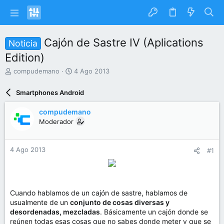
Cajón de Sastre IV (Aplications
Noticia
Edition)
I
F
compudemano
4 Ago 2013
n
e
i
c
Smartphones Android
c
h
i
a
compudemano
a
d
Moderador
d
e
o
i
r
n
4 Ago 2013
#1
d
i
e
c
l
i
t
o
e
Cuando hablamos de un cajón de sastre, hablamos de
m
usualmente de un
conjunto de cosas diversas y
a
desordenadas, mezcladas
. Básicamente un cajón donde se
reúnen todas esas cosas que no sabes donde meter y que se