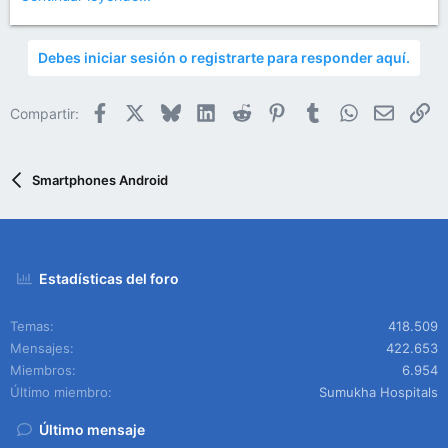
Debes iniciar sesión o registrarte para responder aquí.
Facebook
X
Bluesky
LinkedIn
Reddit
Pinterest
Tumblr
WhatsApp
Email
En
Compartir:
Smartphones Android
Estadísticas del foro
Temas
418.509
Mensajes
422.653
Miembros
6.954
Último miembro
Sumukha Hospitals
Último mensaje