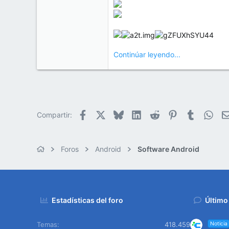
Continúar leyendo...
Facebook
X
Bluesky
LinkedIn
Reddit
Pinterest
Tumblr
Wha
Compartir:
Foros
Android
Software Android
Estadísticas del foro
Último
Temas
418.459
Noticia