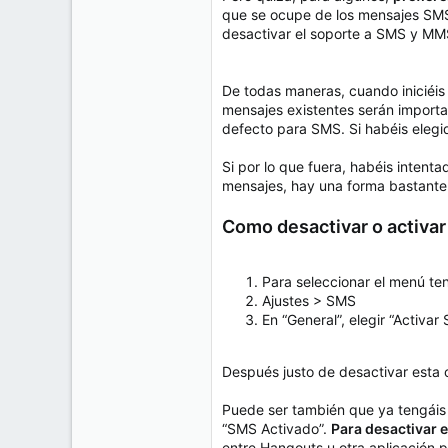
e
que se ocupe de los mensajes SMS
50
m
desactivar el soporte a SMS y MM
a
38
Cr 15 13-35 Lc 1 Los Alpes, Pereira - Colombia
De todas maneras, cuando iniciéis 
www.compudemano.com
mensajes existentes serán importa
defecto para SMS. Si habéis elegid
Si por lo que fuera, habéis inten
mensajes, hay una forma bastante s
Como desactivar o activa
Para seleccionar el menú ten
Ajustes > SMS
En “General”, elegir “Activar
Después justo de desactivar esta 
Puede ser también que ya tengáis 
“SMS Activado”.
Para desactivar e
entre Hangouts u otra aplicación 