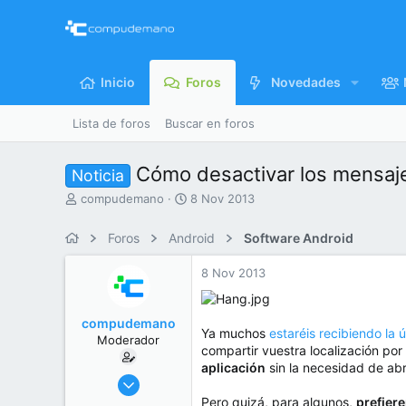
Inicio
Foros
Novedades
Lista de foros
Buscar en foros
Cómo desactivar los mensa
Noticia
I
F
compudemano
8 Nov 2013
n
e
i
c
Foros
Android
Software Android
c
h
i
a
8 Nov 2013
a
d
d
e
o
i
compudemano
r
n
Ya muchos
estaréis recibiendo la 
Moderador
d
i
compartir vuestra localización por
e
c
aplicación
sin la necesidad de abr
l
i
26 Jul 2013
t
o
416.696
Pero quizá, para algunos,
prefiere