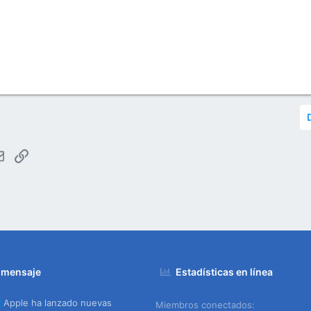
tsApp
Email
Enlace
 mensaje
Estadísticas en línea
Apple ha lanzado nuevas
Miembros conectados