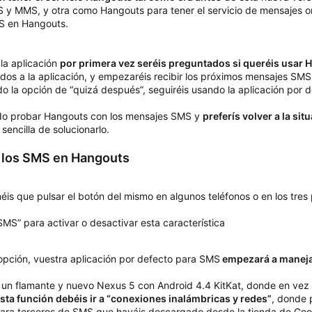
 y MMS, y otra como Hangouts para tener el servicio de mensajes o
S en Hangouts.
la aplicación
por primera vez seréis preguntados si queréis usar
dos a la aplicación, y empezaréis recibir los próximos mensajes SMS
o la opción de “quizá después”, seguiréis usando la aplicación por 
tado probar Hangouts con los mensajes SMS y
preferís volver a la sit
encilla de solucionarlo.
r los SMS en Hangouts
éis que pulsar el botón del mismo en algunos teléfonos o en los tres 
 SMS” para activar o desactivar esta característica
opción, vuestra aplicación por defecto para SMS
empezará a manejar
un flamante y nuevo Nexus 5 con Android 4.4 KitKat, donde en vez 
sta función debéis ir a “conexiones inalámbricas y redes”
, donde 
para terceros de SMS que hayáis descargado desde la tienda de Goo