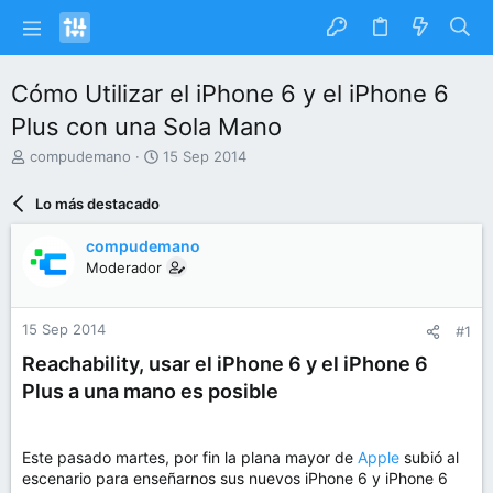
Cómo Utilizar el iPhone 6 y el iPhone 6
Plus con una Sola Mano
I
F
compudemano
15 Sep 2014
n
e
i
c
Lo más destacado
c
h
i
a
compudemano
a
d
Moderador
d
e
o
i
r
n
15 Sep 2014
#1
d
i
e
c
Reachability, usar el iPhone 6 y el iPhone 6
l
i
Plus a una mano es posible
t
o
e
m
a
Este pasado martes, por fin la plana mayor de
Apple
subió al
escenario para enseñarnos sus nuevos iPhone 6 y iPhone 6