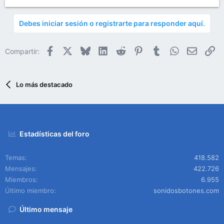
Debes iniciar sesión o registrarte para responder aquí.
Facebook
X
Bluesky
LinkedIn
Reddit
Pinterest
Tumblr
WhatsApp
Email
En
Compartir:
Lo más destacado
Estadísticas del foro
Temas
418.582
Mensajes
422.726
Miembros
6.955
Último miembro
sonidosbotones.com
Último mensaje