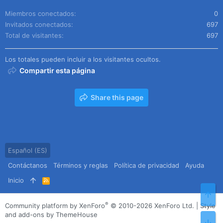
Miembros conectados
0
Invitados conectados
697
Total de visitantes
697
Los totales pueden incluir a los visitantes ocultos.
Compartir esta página
Share this page
Español (ES)
Contáctanos
Términos y reglas
Política de privacidad
Ayuda
Inicio
R
S
Arr
S
®
Community platform by XenForo
© 2010-2026 XenForo Ltd.
|
Style
and add-ons by ThemeHouse
Pie