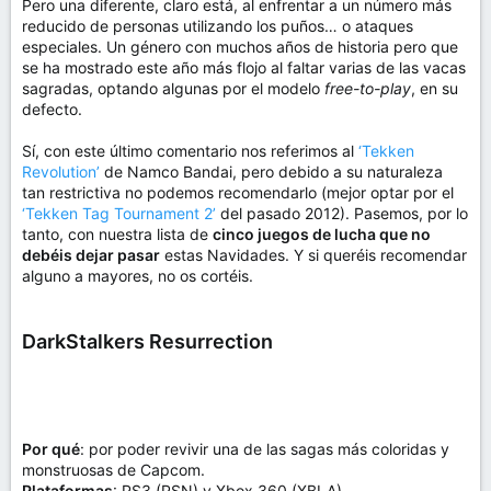
Pero una diferente, claro está, al enfrentar a un número más
reducido de personas utilizando los puños… o ataques
especiales. Un género con muchos años de historia pero que
se ha mostrado este año más flojo al faltar varias de las vacas
sagradas, optando algunas por el modelo
free-to-play
, en su
defecto.
Sí, con este último comentario nos referimos al
‘Tekken
Revolution’
de Namco Bandai, pero debido a su naturaleza
tan restrictiva no podemos recomendarlo (mejor optar por el
‘Tekken Tag Tournament 2’
del pasado 2012). Pasemos, por lo
tanto, con nuestra lista de
cinco juegos de lucha que no
debéis dejar pasar
estas Navidades. Y si queréis recomendar
alguno a mayores, no os cortéis.
DarkStalkers Resurrection
Por qué
: por poder revivir una de las sagas más coloridas y
monstruosas de Capcom.
Plataformas
: PS3 (PSN) y Xbox 360 (XBLA)