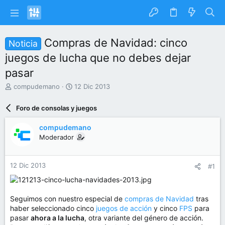
Compras de Navidad: cinco
Noticia
juegos de lucha que no debes dejar
pasar
I
F
compudemano
12 Dic 2013
n
e
i
c
Foro de consolas y juegos
c
h
i
a
compudemano
a
d
Moderador
d
e
o
i
r
n
12 Dic 2013
#1
d
i
e
c
l
i
t
o
Seguimos con nuestro especial de
compras de Navidad
tras
e
haber seleccionado cinco
juegos de acción
y cinco
FPS
para
m
pasar
ahora a la lucha
, otra variante del género de acción.
a