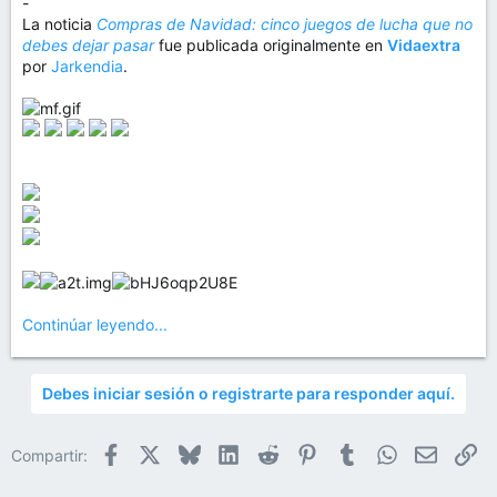
-
La noticia
Compras de Navidad: cinco juegos de lucha que no
debes dejar pasar
fue publicada originalmente en
Vidaextra
por
Jarkendia
.
Continúar leyendo...
Debes iniciar sesión o registrarte para responder aquí.
Facebook
X
Bluesky
LinkedIn
Reddit
Pinterest
Tumblr
WhatsApp
Email
En
Compartir: