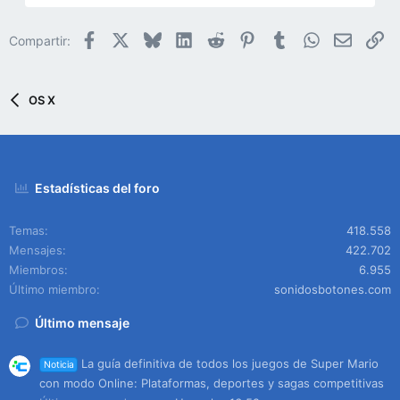
Facebook
X
Bluesky
LinkedIn
Reddit
Pinterest
Tumblr
WhatsApp
Email
En
Compartir:
OS X
Estadísticas del foro
Temas
418.558
Mensajes
422.702
Miembros
6.955
Último miembro
sonidosbotones.com
Último mensaje
La guía definitiva de todos los juegos de Super Mario
Noticia
con modo Online: Plataformas, deportes y sagas competitivas