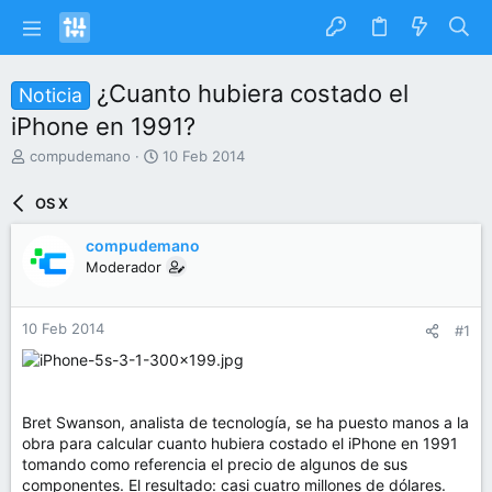
¿Cuanto hubiera costado el
Noticia
iPhone en 1991?
I
F
compudemano
10 Feb 2014
n
e
i
c
OS X
c
h
i
a
compudemano
a
d
Moderador
d
e
o
i
r
n
10 Feb 2014
#1
d
i
e
c
l
i
t
o
e
Bret Swanson, analista de tecnología, se ha puesto manos a la
m
obra para calcular cuanto hubiera costado el iPhone en 1991
a
tomando como referencia el precio de algunos de sus
componentes. El resultado: casi cuatro millones de dólares.