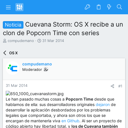
Cuevana Storm: OS X recibe a un
Noticia
clon de Popcorn Time con series
I
F
compudemano
31 Mar 2014
n
e
i
c
OS X
c
h
i
a
compudemano
a
d
Moderador
d
e
o
i
r
n
31 Mar 2014
#1
d
i
e
c
l
i
Le han pasado muchas cosas a
Popcorn Time
desde que
t
o
hablamos de ella: sus desarrolladores originales
dejaron
de
e
desarrollar la aplicación desbordados por los problemas
m
legales que comportaba, y ahora son otros los que se
a
encargan de mantenerla viva
en Github
. Al ser un proyecto de
código abierto hay libertad total, y
los de Cuevana también