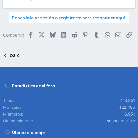
Debes iniciar sesión o registrarte para responder aquí.
Facebook
X
Bluesky
LinkedIn
Reddit
Pinterest
Tumblr
WhatsApp
Email
En
Compartir:
OS X
Estadísticas del foro
Temas
418.351
Mensajes
422.495
Miembros
6.951
Último miembro
srianaghaclinic
Último mensaje