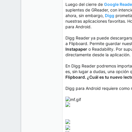
e
Luego del cierre de
Google Reade
50
m
suplentes de GReader, con intenció
a
38
ahora, sin embargo,
Digg
prometía 
Cr 15 13-35 Lc 1 Los Alpes, Pereira - Colombia
nuestras aplicaciones favoritas. H
para Android.
www.compudemano.com
Digg Reader ya puede descargars
a Flipboard. Permite guardar nuest
Instapaper
o Readability. Por supu
directamente desde la aplicación.
En Digg Reader podremos importar
es, sin lugar a dudas, una opció
Flipboard. ¿Cuál es tu nuevo lect
Digg para Android requiere como 