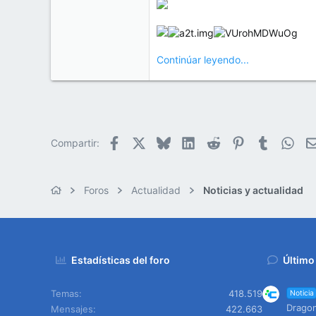
Continúar leyendo...
Facebook
X
Bluesky
LinkedIn
Reddit
Pinterest
Tumblr
Wha
Compartir:
Foros
Actualidad
Noticias y actualidad
Estadísticas del foro
Último
Temas
418.519
Noticia
Dragon
Mensajes
422.663