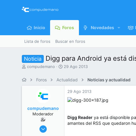
Inicio
Foros
Novedades
Lista de foros
Buscar en foros
Digg para Android ya está di
Noticia
I
F
compudemano
29 Ago 2013
n
e
i
c
Foros
Actualidad
Noticias y actualidad
c
h
i
a
29 Ago 2013
a
d
d
e
o
i
compudemano
r
n
Moderador
d
i
Digg Reader
ya está disponible p
e
c
amantes del RSS que quedaron hué
l
i
26 Jul 2013
t
o
416.756