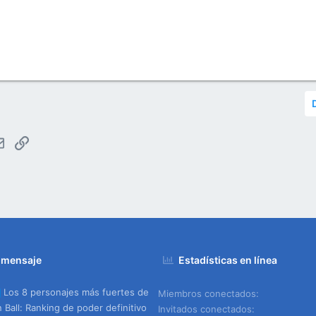
tsApp
Email
Enlace
 mensaje
Estadísticas en línea
Los 8 personajes más fuertes de
Miembros conectados
 Ball: Ranking de poder definitivo
Invitados conectados