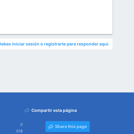
Debes iniciar sesión o registrarte para responder aquí.
Compartir esta página
0
Share this page
518