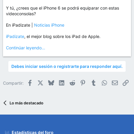
Y tú, ¿crees que el iPhone 6 se podrá equiparar con estas
videoconsolas?
En iPadizate |
Noticias iPhone
iPadizate
, el mejor blog sobre los iPad de Apple.
Continúar leyendo...
Debes iniciar sesión o registrarte para responder aquí.
Facebook
X
Bluesky
LinkedIn
Reddit
Pinterest
Tumblr
WhatsApp
Email
En
Compartir:
Lo más destacado
Estadísticas del foro