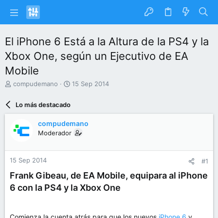
El iPhone 6 Está a la Altura de la PS4 y la
Xbox One, según un Ejecutivo de EA
Mobile
I
F
compudemano
15 Sep 2014
n
e
i
c
Lo más destacado
c
h
i
a
compudemano
a
d
Moderador
d
e
o
i
r
n
15 Sep 2014
#1
d
i
e
c
Frank Gibeau, de EA Mobile, equipara al iPhone
l
i
6 con la PS4 y la Xbox One
t
o
e
m
a
Comienza la cuenta atrás para que los nuevos
iPhone 6
y