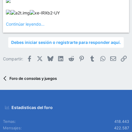
Continúar leyendo...
Debes iniciar sesión o registrarte para responder aquí.
Facebook
X
Bluesky
LinkedIn
Reddit
Pinterest
Tumblr
WhatsApp
Email
En
Compartir:
Foro de consolas y juegos
Estadísticas del foro
Temas
418.443
Mensajes
422.587