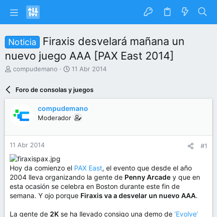
Firaxis desvelará mañana un
Noticia
nuevo juego AAA [PAX East 2014]
I
F
compudemano
11 Abr 2014
n
e
i
c
Foro de consolas y juegos
c
h
i
a
compudemano
a
d
Moderador
d
e
o
i
r
n
11 Abr 2014
#1
d
i
e
c
l
i
Hoy da comienzo el
PAX East
, el evento que desde el año
t
o
2004 lleva organizando la gente de
Penny Arcade
y que en
e
esta ocasión se celebra en Boston durante este fin de
m
semana. Y ojo porque
Firaxis va a desvelar un nuevo AAA
.
a
La gente de
2K
se ha llevado consigo una demo de
‘Evolve’