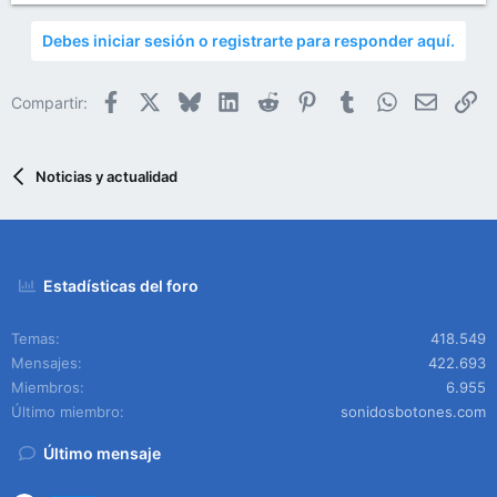
Debes iniciar sesión o registrarte para responder aquí.
Facebook
X
Bluesky
LinkedIn
Reddit
Pinterest
Tumblr
WhatsApp
Email
En
Compartir:
Noticias y actualidad
Estadísticas del foro
Temas
418.549
Mensajes
422.693
Miembros
6.955
Último miembro
sonidosbotones.com
Último mensaje