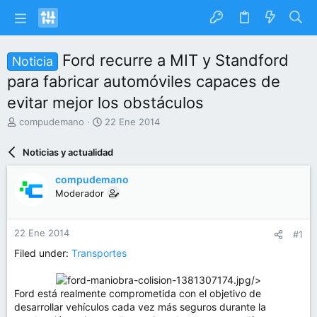
Ford recurre a MIT y Standford
Noticia
para fabricar automóviles capaces de
evitar mejor los obstáculos
I
F
compudemano
22 Ene 2014
n
e
i
c
Noticias y actualidad
c
h
i
a
compudemano
a
d
Moderador
d
e
o
i
r
n
22 Ene 2014
#1
d
i
e
c
Filed under:
Transportes
l
i
t
o
/>​
e
Ford está realmente comprometida con el objetivo de
m
desarrollar vehículos cada vez más seguros durante la
a