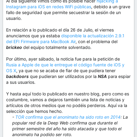
Al día siguiente vimos cómo es posible hacer
hijacking a
Instagram para iOS en redes WiFi públicas
, debido a un grave
fallo de seguridad que permite secuestrar la sesión de un
usuario.
En relación a lo publicado el día 26 de Julio, el viernes
anunciamos que ya estaba
disponible la actualización 2.9.1
del EFI Firmware para MacBook Air
, con el problema del
brickeo
del equipo totalmente solventado.
Por último, ayer sábado, la noticia fue para la petición de
Rusia a Apple de que le entregue el código fuente de iOS y
OS X
, ya que no se acaba de fiar de que pudiera tener
backdoors
que pudieran ser utilizados por la
NSA
para espiar
a sus usuarios.
Y hasta aquí todo lo publicado en nuestro blog, pero como es
costumbre, vamos a dejaros también una lista de noticias y
artículos de otros medios que no podéis perderos. Aquí va la
selección que hemos hecho.
-
TOR confirma que el anonimato ha sido roto en 2014
: La
popular red de la Deep Web confirma que durante el
primer semestre del año ha sido atacada y que todo el
anonimato ha podido ser roto.