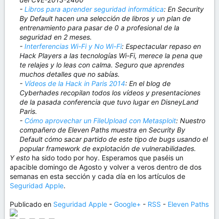
-
Libros para aprender seguridad informática
: En Security
By Default hacen una selección de libros y un plan de
entrenamiento para pasar de 0 a profesional de la
seguridad en 2 meses.
-
Interferencias Wi-Fi y No Wi-Fi
: Espectacular repaso en
Hack Players a las tecnologías Wi-Fi, merece la pena que
te relajes y lo leas con calma. Seguro que aprendes
muchos detalles que no sabías.
-
Vídeos de la Hack in Paris 2014
: En el blog de
Cyberhades recopilan todos los vídeos y presentaciones
de la pasada conferencia que tuvo lugar en DisneyLand
Paris.
-
Cómo aprovechar un FileUpload con Metasploit
: Nuestro
compañero de Eleven Paths muestra en Security By
Default cómo sacar partido de este tipo de bugs usando el
popular framework de explotación de vulnerabilidades.
Y esto
ha sido todo por hoy. Esperamos que paséis un
apacible domingo de Agosto y volver a veros dentro de dos
semanas en esta sección y cada día en los artículos de
Seguridad Apple
.
Publicado en
Seguridad Apple
-
Google+
-
RSS
-
Eleven Paths