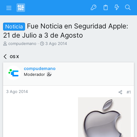
Fue Noticia en Seguridad Apple:
Noticia
21 de Julio a 3 de Agosto
I
F
compudemano
3 Ago 2014
n
e
i
c
OS X
c
h
i
a
compudemano
a
d
Moderador
d
e
o
i
r
n
3 Ago 2014
#1
d
i
e
c
l
i
t
o
e
m
a