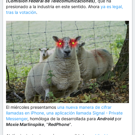
(Comisión Federal de Telecomunicaciones)
, que ha
presionado a la industria en este sentido. Ahora
ya es legal,
tras la votación
.
El miércoles presentamos
una nueva manera de cifrar
llamadas en iPhone, una aplicación llamada Signal - Private
Messenger
, homóloga de la desarrollada para
Android
por
Moxie Marlinspike
, "
RedPhone
".