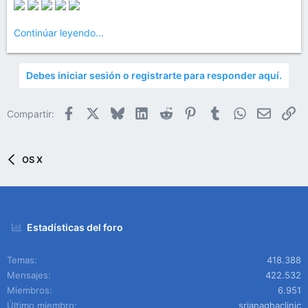
Continúar leyendo...
Debes iniciar sesión o registrarte para responder aquí.
Facebook
X
Bluesky
LinkedIn
Reddit
Pinterest
Tumblr
WhatsApp
Email
En
Compartir:
OS X
Estadísticas del foro
Temas
418.388
Mensajes
422.532
Miembros
6.951
Último miembro
srianaghaclinic