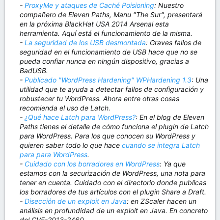
-
ProxyMe y ataques de Caché Poisioning
: Nuestro
compañero de Eleven Paths, Manu "The Sur", presentará
en la próxima BlackHat USA 2014 Arsenal esta
herramienta. Aquí está el funcionamiento de la misma.
-
La seguridad de los USB desmontada
: Graves fallos de
seguridad en el funcionamiento de USB hace que no se
pueda confiar nunca en ningún dispositivo, gracias a
BadUSB.
-
Publicado "WordPress Hardening" WPHardening 1.3
: Una
utilidad que te ayuda a detectar fallos de configuración y
robustecer tu WordPress. Ahora entre otras cosas
recomienda el uso de Latch.
-
¿Qué hace Latch para WordPress?
: En el blog de Eleven
Paths tienes el detalle de cómo funciona el plugin de Latch
para WordPress. Para los que conocen su WordPress y
quieren saber todo lo que hace
cuando se integra Latch
para para WordPress
.
-
Cuidado con los borradores en WordPress
: Ya que
estamos con la securización de WordPress, una nota para
tener en cuenta. Cuidado con el directorio donde publicas
los borradores de tus artículos con el plugin Share a Draft.
-
Disección de un exploit en Java
: en ZScaler hacen un
análisis en profundidad de un exploit en Java. En concreto
del CVE-2013-2460