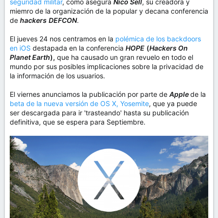
seguridad militar
, como asegura
Nico Sell
, su creadora y
miemro de la organización de la popular y decana conferencia
de
hackers
DEFCON
.
El jueves 24 nos centramos en la
polémica de los backdoors
en iOS
destapada en la conferencia
HOPE
(
Hackers On
Planet Earth
),
que ha causado un gran revuelo en todo el
mundo por sus posibles implicaciones sobre la privacidad de
la información de los usuarios.
El viernes anunciamos la publicación por parte de
Apple
de la
beta de la nueva versión de OS X, Yosemite
, que ya puede
ser descargada para ir 'trasteando' hasta su publicación
definitiva, que se espera para Septiembre.