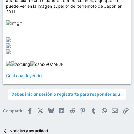
apariencia de una ciudad en tan pocos años, algo que se
puede ver en la imagen superior del terremoto de Japón en
2011.
Continúar leyendo...
Debes iniciar sesión o registrarte para responder aquí.
Facebook
X
Bluesky
LinkedIn
Reddit
Pinterest
Tumblr
WhatsApp
Email
En
Compartir:
Noticias y actualidad