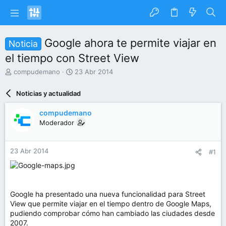
Google ahora te permite viajar en
Noticia
el tiempo con Street View
I
F
compudemano
23 Abr 2014
n
e
i
c
Noticias y actualidad
c
h
i
a
compudemano
a
d
Moderador
d
e
o
i
r
n
23 Abr 2014
#1
d
i
e
c
l
i
t
o
e
Google ha presentado una nueva funcionalidad para Street
m
View que permite viajar en el tiempo dentro de Google Maps,
a
pudiendo comprobar cómo han cambiado las ciudades desde
2007.