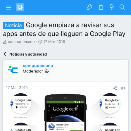
Google empieza a revisar sus
Noticia
apps antes de que lleguen a Google Play
I
F
compudemano
17 Mar 2015
n
e
i
c
Noticias y actualidad
c
h
i
a
compudemano
a
d
Moderador
d
e
o
i
r
n
17 Mar 2015
#1
d
i
e
c
l
i
t
o
e
m
a