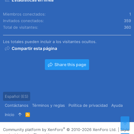
Miembros conectados
1
Invitados conectados
359
Total de visitantes
360
Los totales pueden incluir a los visitantes ocultos.
Compartir esta página
Share this page
Español (ES)
Contáctanos
Términos y reglas
Política de privacidad
Ayuda
Inicio
R
S
Arr
S
®
Community platform by XenForo
© 2010-2026 XenForo Ltd.
|
Style