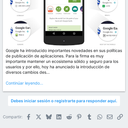
Google ha introducido importantes novedades en sus políticas
de publicación de aplicaciones. Para la firma es muy
importante mantener un ecosistema sólido y seguro para los
usuarios y por ello, hoy ha anunciado la introducción de
diversos cambios des...
Continúar leyendo...
Debes iniciar sesión o registrarte para responder aquí.
Facebook
X
Bluesky
LinkedIn
Reddit
Pinterest
Tumblr
WhatsApp
Email
En
Compartir: