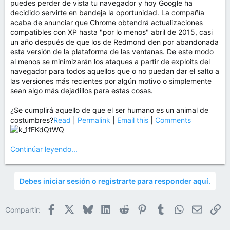
puedes perder de vista tu navegador y hoy Google ha
decidido servirte en bandeja la oportunidad. La compañía
acaba de anunciar que Chrome obtendrá actualizaciones
compatibles con XP hasta "por lo menos" abril de 2015, casi
un año después de que los de Redmond den por abandonada
esta versión de la plataforma de las ventanas. De este modo
al menos se minimizarán los ataques a partir de exploits del
navegador para todos aquellos que o no puedan dar el salto a
las versiones más recientes por algún motivo o simplemente
sean algo más dejadillos para estas cosas.
¿Se cumplirá aquello de que el ser humano es un animal de
costumbres?
Read
|
Permalink
|
Email this
|
Comments
Continúar leyendo...
Debes iniciar sesión o registrarte para responder aquí.
Facebook
X
Bluesky
LinkedIn
Reddit
Pinterest
Tumblr
WhatsApp
Email
En
Compartir: