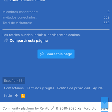
Miembros conectados
0
Invitados conectados
659
Total de visitantes
659
Los totales pueden incluir a los visitantes ocultos.
Compartir esta página
Share this page
Español (ES)
Contáctanos
Términos y reglas
Política de privacidad
Ayuda
Inicio
R
S
Arr
S
®
Community platform by XenForo
© 2010-2026 XenForo Ltd.
|
Style