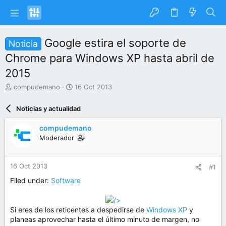
Google estira el soporte de
Noticia
Chrome para Windows XP hasta abril de
2015
I
F
compudemano
16 Oct 2013
n
e
i
c
Noticias y actualidad
c
h
i
a
compudemano
a
d
Moderador
d
e
o
i
r
n
16 Oct 2013
#1
d
i
e
c
Filed under:
Software
l
i
t
o
/>
e
Si eres de los reticentes a despedirse de
Windows XP
y
m
planeas aprovechar hasta el último minuto de margen, no
a