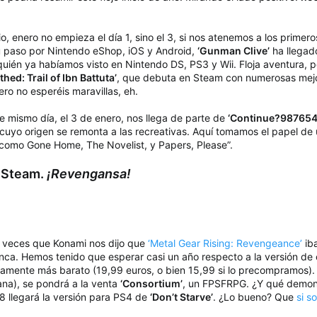
io, enero no empieza el día 1, sino el 3, si nos atenemos a los primer
u paso por Nintendo eShop, iOS y Android,
‘Gunman Clive’
ha llegad
 quién ya habíamos visto en Nintendo DS, PS3 y Wii. Floja aventura, p
thed: Trail of Ibn Battuta’
, que debuta en Steam con numerosas mejor
ro no esperéis maravillas, eh.
e mismo día, el 3 de enero, nos llega de parte de
‘Continue?987654
 cuyo origen se remonta a las recreativas. Aquí tomamos el papel de
 como Gone Home, The Novelist, y Papers, Please”.
a Steam.
¡Revengansa!
s veces que Konami nos dijo que
‘Metal Gear Rising: Revengeance’
iba
nca. Hemos tenido que esperar casi un año respecto a la versión de 
ramente más barato (19,99 euros, o bien 15,99 si lo precompramos). Y
ana), se pondrá a la venta
‘Consortium’
, un FPSFRPG. ¿Y qué demon
 8 llegará la versión para PS4 de
‘Don’t Starve’
. ¿Lo bueno? Que
si s