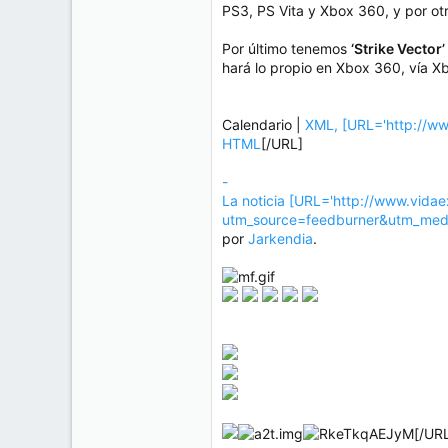
PS3, PS Vita y Xbox 360, y por otr
Por último tenemos
‘Strike Vector’
hará lo propio en Xbox 360, vía X
Calendario |
XML, [URL='http://ww
HTML
[/URL]
-
La noticia [URL='http://www.vida
utm_source=feedburner&utm_me
por
Jarkendia
.
[/UR