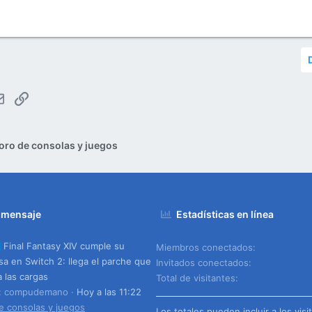
tsApp
Email
Enlace
oro de consolas y juegos
 mensaje
Estadísticas en línea
Final Fantasy XIV cumple su
Miembros conectados
a en Switch 2: llega el parche que
Invitados conectados
a las cargas
Total de visitantes
o: compudemano
Hoy a las 11:22
e consolas y juegos
Los totales pueden incluir a los visi