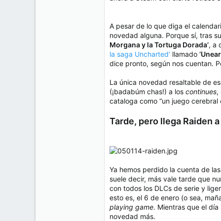
e
50
m
a
38
A pesar de lo que diga el calendar
Cr 15 13-35 Lc 1 Los Alpes, Pereira - Colombia
novedad alguna. Porque sí, tras s
Morgana y la Tortuga Dorada’
, a
www.compudemano.com
la saga Uncharted’
llamado
‘Unear
dice pronto, según nos cuentan. Pe
La única novedad resaltable de es
(¡badabúm chas!) a los
continues
,
cataloga como “un juego cerebral
Tarde, pero llega Raiden 
Ya hemos perdido la cuenta de la
suele decir, más vale tarde que nu
con todos los DLCs de serie y lige
esto es, el 6 de enero (o sea, mañ
playing game
. Mientras que el día
novedad más.