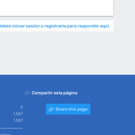
Debes iniciar sesión o registrarte para responder aquí.
Compartir esta página
0
Share this page
1.567
1.567
tantes