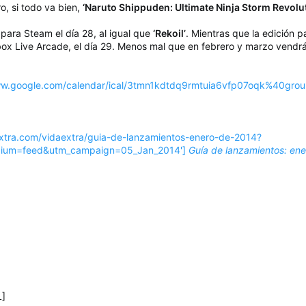
o, si todo va bien,
‘Naruto Shippuden: Ultimate Ninja Storm Revolu
para Steam el día 28, al igual que
‘Rekoil’
. Mientras que la edición 
box Live Arcade, el día 29. Menos mal que en febrero y marzo vend
w.google.com/calendar/ical/3tmn1kdtdq9rmtuia6vfp07oqk%40group.c
extra.com/vidaextra/guia-de-lanzamientos-enero-de-2014?
dium=feed&utm_campaign=05_Jan_2014']
Guía de lanzamientos: en
L]