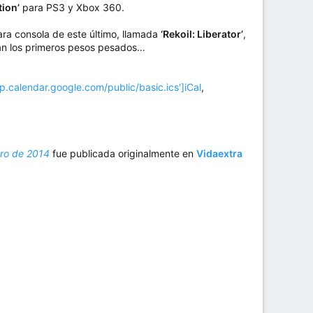
tion’
para PS3 y Xbox 360.
para consola de este último, llamada
‘Rekoil: Liberator’
,
rán los primeros pesos pesados…
alendar.google.com/public/basic.ics']iCal
,
ero de 2014
fue publicada originalmente en
Vidaextra