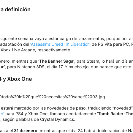
ta definición
siguiente semana vaya a estar carga de lanzamientos, porque por aho
 adaptación del
‘Assassin’s Creed III: Liberation’
de PS Vita para PC, 
y Xbox Live Arcade, respectivamente.
 enero, mientras que
‘The Banner Saga’
, para Steam, lo hará un día an
ur’
, para Nintendo 3DS, el día 17. Y mucho ojo, que parece que este úl
S4 y Xbox One
estará marcado por las novedades de peso, traduciendo “novedad” p
er’
para PS4 y Xbox One, llamada acertadamente
‘Tomb Raider: The 
C, según palabras de Crystal Dynamics.
asta el
31 de enero
, mientras que el día 24 habrá doble ración de 