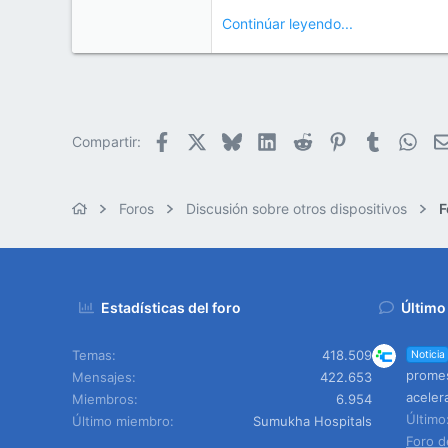
Continúar leyendo...
Facebook
X
Bluesky
LinkedIn
Reddit
Pinterest
Tumblr
Wha
Compartir:
Foros
Discusión sobre otros dispositivos
F
Estadísticas del foro
Último
Temas
418.509
Noticia
promes
Mensajes
422.653
aceler
Miembros
6.954
Últim
Último miembro
Sumukha Hospitals
Foro d