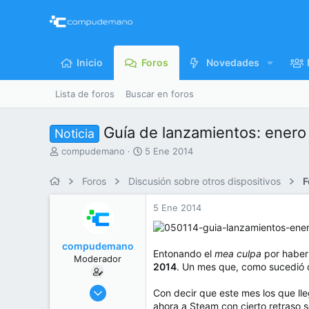
Inicio
Foros
Novedades
Lista de foros
Buscar en foros
Guía de lanzamientos: enero
Noticia
I
F
compudemano
5 Ene 2014
n
e
i
c
Foros
Discusión sobre otros dispositivos
F
c
h
i
a
5 Ene 2014
a
d
d
e
o
i
compudemano
r
n
Entonando el
mea culpa
por haber 
Moderador
d
i
2014
. Un mes que, como sucedió c
e
c
l
i
26 Jul 2013
Con decir que este mes los que lle
t
o
416.746
ahora a Steam con cierto retraso se