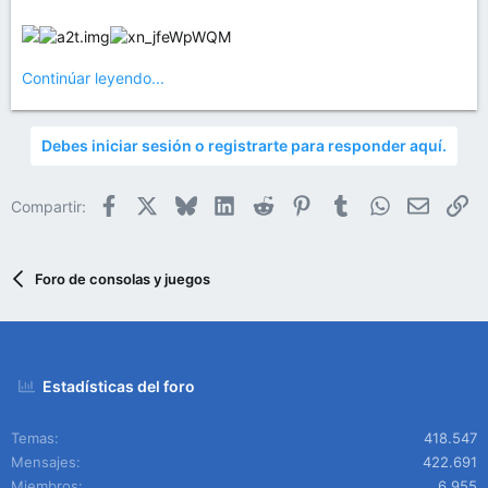
Continúar leyendo...
Debes iniciar sesión o registrarte para responder aquí.
Facebook
X
Bluesky
LinkedIn
Reddit
Pinterest
Tumblr
WhatsApp
Email
En
Compartir:
Foro de consolas y juegos
Estadísticas del foro
Temas
418.547
Mensajes
422.691
Miembros
6.955