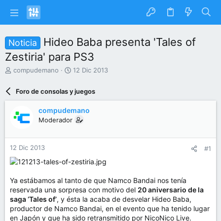
Hideo Baba presenta 'Tales of
Noticia
Zestiria' para PS3
I
F
compudemano
12 Dic 2013
n
e
i
c
Foro de consolas y juegos
c
h
i
a
compudemano
a
d
Moderador
d
e
o
i
r
n
12 Dic 2013
#1
d
i
e
c
l
i
t
o
Ya estábamos al tanto de que Namco Bandai nos tenía
e
reservada una sorpresa con motivo del
20 aniversario de la
m
saga ‘Tales of’
, y ésta la acaba de desvelar Hideo Baba,
a
productor de Namco Bandai, en el evento que ha tenido lugar
en Japón y que ha sido retransmitido por NicoNico Live.