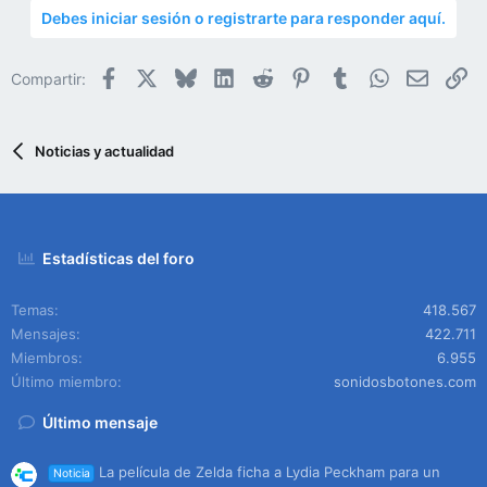
Debes iniciar sesión o registrarte para responder aquí.
Facebook
X
Bluesky
LinkedIn
Reddit
Pinterest
Tumblr
WhatsApp
Email
En
Compartir:
Noticias y actualidad
Estadísticas del foro
Temas
418.567
Mensajes
422.711
Miembros
6.955
Último miembro
sonidosbotones.com
Último mensaje
La película de Zelda ficha a Lydia Peckham para un
Noticia