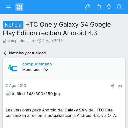
HTC One y Galaxy S4 Google
Noticia
Play Edition reciben Android 4.3
I
F
compudemano
2 Ago 2013
n
e
i
c
Noticias y actualidad
c
h
i
a
compudemano
a
d
Moderador
d
e
o
i
r
n
2 Ago 2013
#1
d
i
e
c
l
i
t
o
e
Las versiones
pure
Android del
Galaxy S4
y del
HTC One
m
comienzan a recibir la actualización a Android 4.3, vía OTA.
a