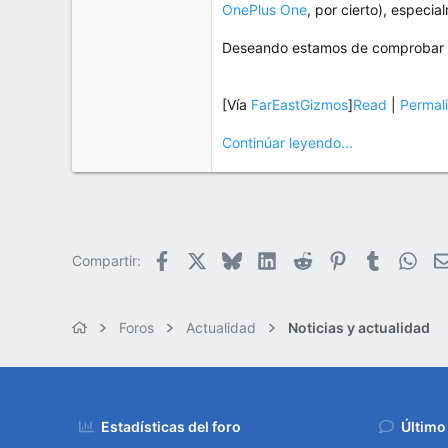
OnePlus One
, por cierto), especi
Deseando estamos de comprobar qu
[Vía
FarEastGizmos
]
Read
|
Permal
Continúar leyendo...
Facebook
X
Bluesky
LinkedIn
Reddit
Pinterest
Tumblr
Wha
Compartir:
Foros
Actualidad
Noticias y actualidad
Estadísticas del foro
Último