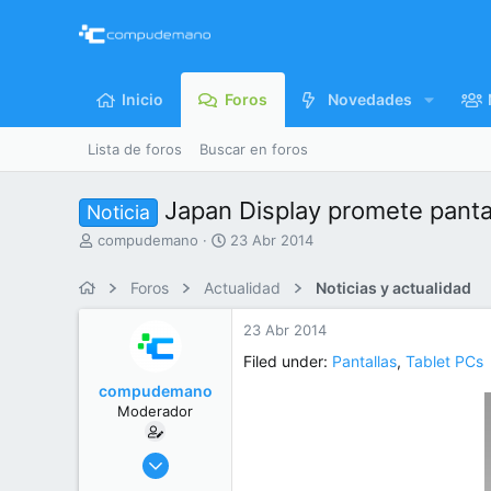
Inicio
Foros
Novedades
Lista de foros
Buscar en foros
Japan Display promete pantal
Noticia
I
F
compudemano
23 Abr 2014
n
e
i
c
Foros
Actualidad
Noticias y actualidad
c
h
i
a
23 Abr 2014
a
d
d
e
Filed under:
Pantallas
,
Tablet PCs
o
i
compudemano
r
n
Moderador
d
i
e
c
l
i
26 Jul 2013
t
o
416.588