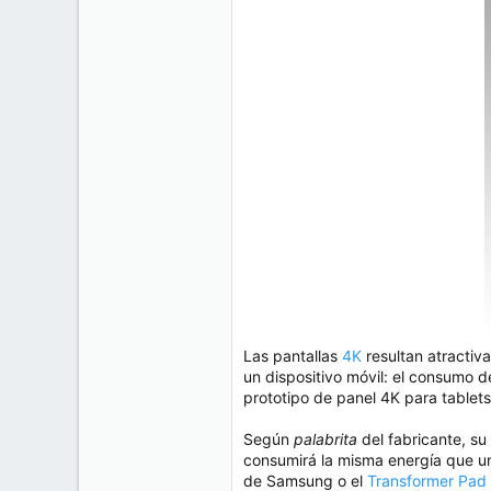
e
50
m
a
38
Cr 15 13-35 Lc 1 Los Alpes, Pereira - Colombia
www.compudemano.com
Las pantallas
4K
resultan atractiv
un dispositivo móvil: el consumo 
prototipo de panel 4K para tablet
Según
palabrita
del fabricante, su
consumirá la misma energía que un
de Samsung o el
Transformer Pad I