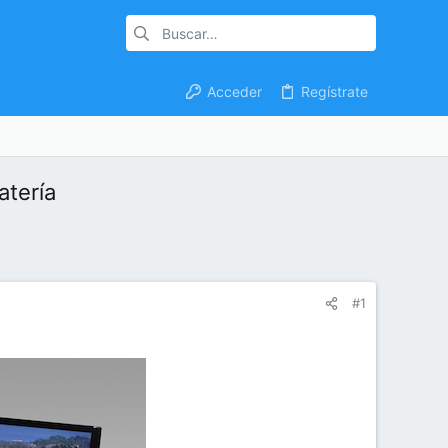
Acceder
Regístrate
atería
#1