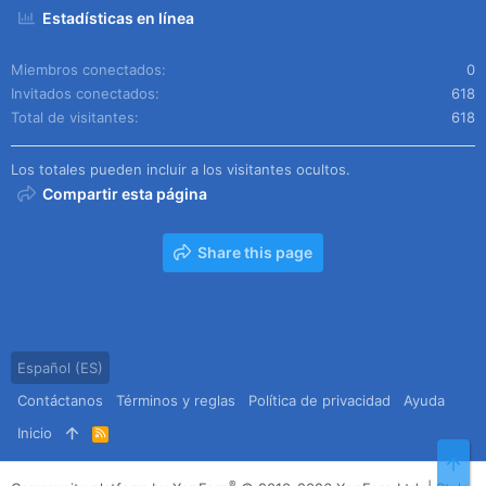
Estadísticas en línea
Miembros conectados
0
Invitados conectados
618
Total de visitantes
618
Los totales pueden incluir a los visitantes ocultos.
Compartir esta página
Share this page
Español (ES)
Contáctanos
Términos y reglas
Política de privacidad
Ayuda
Inicio
R
S
Arr
S
®