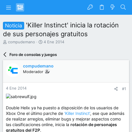
'Killer Instinct' inicia la rotación
Noticia
de sus personajes gratuitos
I
F
compudemano
4 Ene 2014
n
e
i
c
Foro de consolas y juegos
c
h
i
a
compudemano
a
d
Moderador
d
e
o
i
r
n
4 Ene 2014
#1
d
i
e
c
l
i
t
o
Double Helix ya ha puesto a disposición de los usuarios de
e
Xbox One el último parche de
‘Killer Instinct’
, ese que además
m
de realizar arreglos, eliminar bugs y mejorar aspectos como
a
las clasificaciones online, inicia la
rotación de personajes
gratuitos del F2P
.