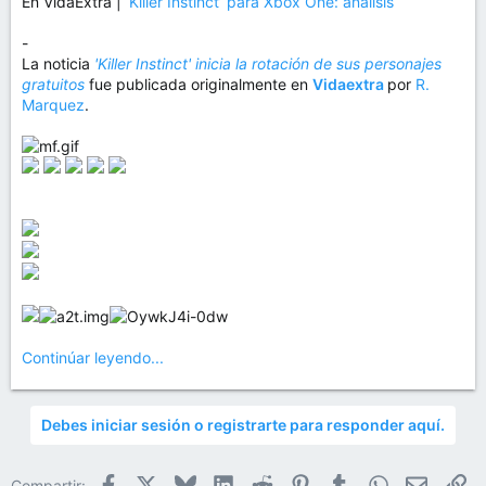
En VidaExtra |
‘Killer Instinct’ para Xbox One: análisis
-
La noticia
'Killer Instinct' inicia la rotación de sus personajes
gratuitos
fue publicada originalmente en
Vidaextra
por
R.
Marquez
.
Continúar leyendo...
Debes iniciar sesión o registrarte para responder aquí.
Facebook
X
Bluesky
LinkedIn
Reddit
Pinterest
Tumblr
WhatsApp
Email
En
Compartir: