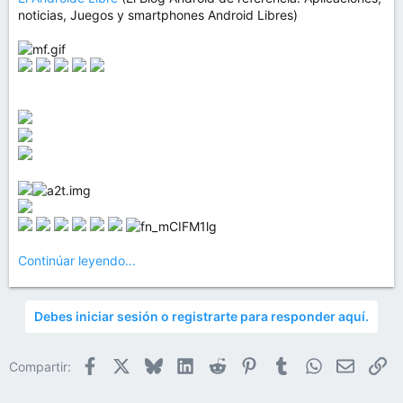
noticias, Juegos y smartphones Android Libres)
Continúar leyendo...
Debes iniciar sesión o registrarte para responder aquí.
Facebook
X
Bluesky
LinkedIn
Reddit
Pinterest
Tumblr
WhatsApp
Email
En
Compartir: