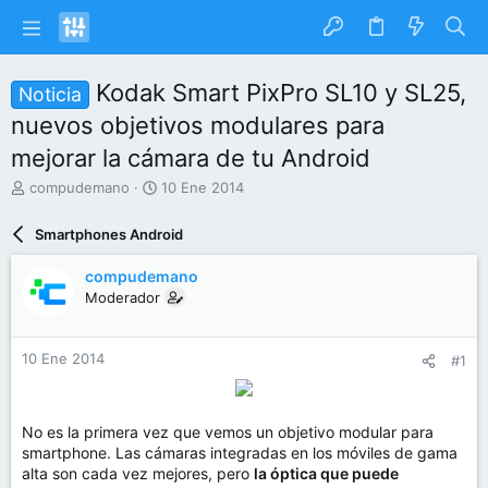
Kodak Smart PixPro SL10 y SL25,
Noticia
nuevos objetivos modulares para
mejorar la cámara de tu Android
I
F
compudemano
10 Ene 2014
n
e
i
c
Smartphones Android
c
h
i
a
compudemano
a
d
Moderador
d
e
o
i
r
n
10 Ene 2014
#1
d
i
e
c
l
i
t
o
No es la primera vez que vemos un objetivo modular para
e
smartphone. Las cámaras integradas en los móviles de gama
m
alta son cada vez mejores, pero
la óptica que puede
a