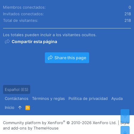
Miembros conectados
0
Invitados conectados
218
Total de visitantes
218
Los totales pueden incluir a los visitantes ocultos.
Compartir esta página
Share this page
Español (ES)
Contáctanos
Términos y reglas
Política de privacidad
Ayuda
Inicio
R
S
Arr
S
®
Community platform by XenForo
© 2010-2026 XenForo Ltd.
|
Style
and add-ons by ThemeHouse
Pie