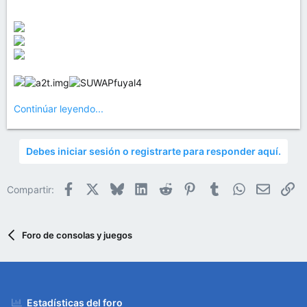
Continúar leyendo...
Debes iniciar sesión o registrarte para responder aquí.
Facebook
X
Bluesky
LinkedIn
Reddit
Pinterest
Tumblr
WhatsApp
Email
En
Compartir:
Foro de consolas y juegos
Estadísticas del foro