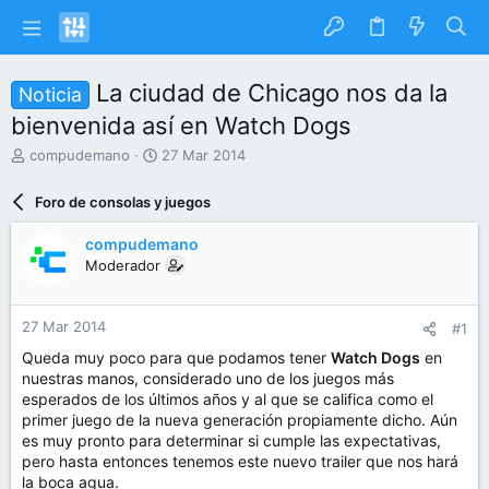
La ciudad de Chicago nos da la
Noticia
bienvenida así en Watch Dogs
I
F
compudemano
27 Mar 2014
n
e
i
c
Foro de consolas y juegos
c
h
i
a
compudemano
a
d
Moderador
d
e
o
i
r
n
27 Mar 2014
#1
d
i
e
c
Queda muy poco para que podamos tener
Watch Dogs
en
l
i
nuestras manos, considerado uno de los juegos más
t
o
esperados de los últimos años y al que se califica como el
e
primer juego de la nueva generación propiamente dicho. Aún
m
es muy pronto para determinar si cumple las expectativas,
a
pero hasta entonces tenemos este nuevo trailer que nos hará
la boca agua.