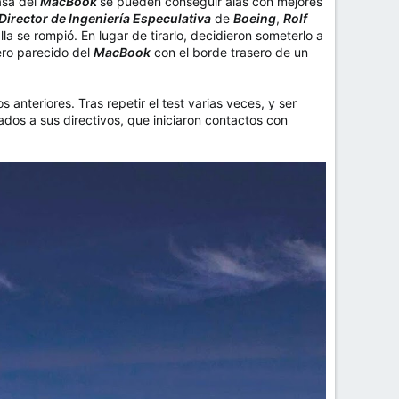
asa del
MacBook
se pueden conseguir alas con mejores
Director de Ingeniería Especulativa
de
Boeing
,
Rolf
lla se rompió. En lugar de tirarlo, decidieron someterlo a
gero parecido del
MacBook
con el borde trasero de un
anteriores. Tras repetir el test varias veces, y ser
ltados a sus directivos, que iniciaron contactos con