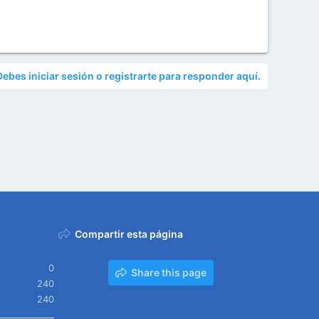
Debes iniciar sesión o registrarte para responder aquí.
Compartir esta página
0
Share this page
240
240