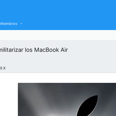
Miembros
litarizar los MacBook Air
S X