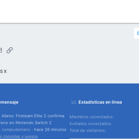
tsApp
Email
Enlace
S X
 mensaje
Estadísticas en línea
Aliens: Fireteam Elite 2 confirma
Miembros conectados
reno en Nintendo Switch 2
Invitados conectados
o: compudemano
hace 26 minutos
Total de visitantes
e consolas y juegos