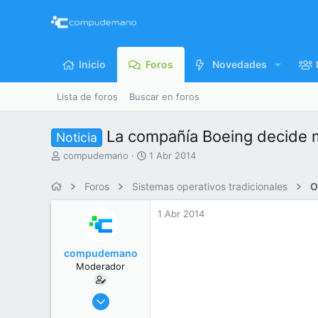
Inicio
Foros
Novedades
Lista de foros
Buscar en foros
La compañía Boeing decide mi
Noticia
I
F
compudemano
1 Abr 2014
n
e
i
c
Foros
Sistemas operativos tradicionales
O
c
h
i
a
1 Abr 2014
a
d
d
e
o
i
compudemano
r
n
Moderador
d
i
e
c
l
i
26 Jul 2013
t
o
416.678