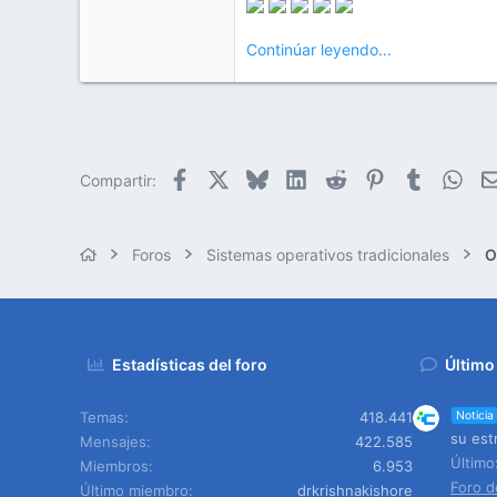
Continúar leyendo...
Facebook
X
Bluesky
LinkedIn
Reddit
Pinterest
Tumblr
Wha
Compartir:
Foros
Sistemas operativos tradicionales
O
Estadísticas del foro
Último
Temas
418.441
Noticia
su est
Mensajes
422.585
Últim
Miembros
6.953
Foro d
Último miembro
drkrishnakishore