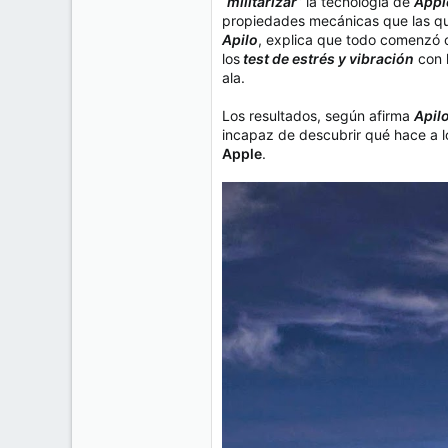
“
militarizar
” la tecnología de
Appl
propiedades mecánicas que las q
Apilo
, explica que todo comenzó 
los
test de estrés y vibración
con l
ala.
Los resultados, según afirma
Apil
incapaz de descubrir qué hace a 
Apple
.