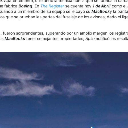
e
. Aparentemente, utilizando la técnica con la que se fabrica la carc
ue fabrica
Boeing
. En
The Register
se cuenta hoy
1 de Abril
como el
cuando a un miembro de su equipo se le cayó su
MacBook
y la panta
os que se prueban las partes del fuselaje de los aviones, dado el li
o
, fueron sorprendentes, superando por un amplio margen los registros 
los
MacBooks
tener semejantes propiedades,
Apilo
notificó los resu