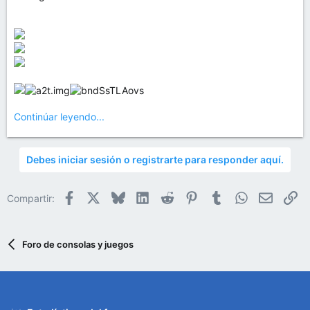
Continúar leyendo...
Debes iniciar sesión o registrarte para responder aquí.
Facebook
X
Bluesky
LinkedIn
Reddit
Pinterest
Tumblr
WhatsApp
Email
En
Compartir:
Foro de consolas y juegos