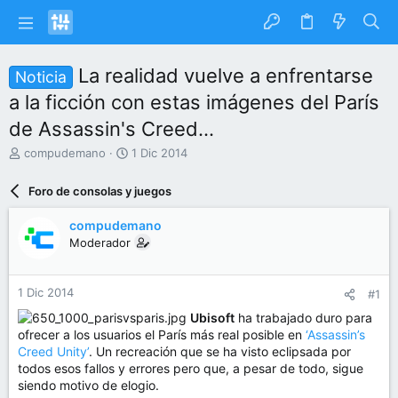
La realidad vuelve a enfrentarse
Noticia
a la ficción con estas imágenes del París
de Assassin's Creed...
I
F
compudemano
1 Dic 2014
n
e
i
c
Foro de consolas y juegos
c
h
i
a
compudemano
a
d
Moderador
d
e
o
i
r
n
1 Dic 2014
#1
d
i
e
c
Ubisoft
ha trabajado duro para
l
i
ofrecer a los usuarios el París más real posible en
‘Assassin’s
t
o
Creed Unity’
. Un recreación que se ha visto eclipsada por
e
todos esos fallos y errores pero que, a pesar de todo, sigue
m
siendo motivo de elogio.
a