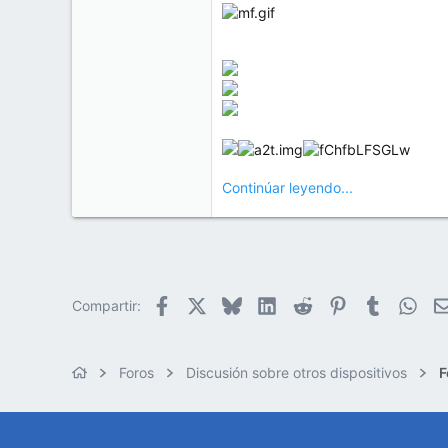
Continúar leyendo...
Facebook
X
Bluesky
LinkedIn
Reddit
Pinterest
Tumblr
Wha
Compartir:
Foros
Discusión sobre otros dispositivos
F