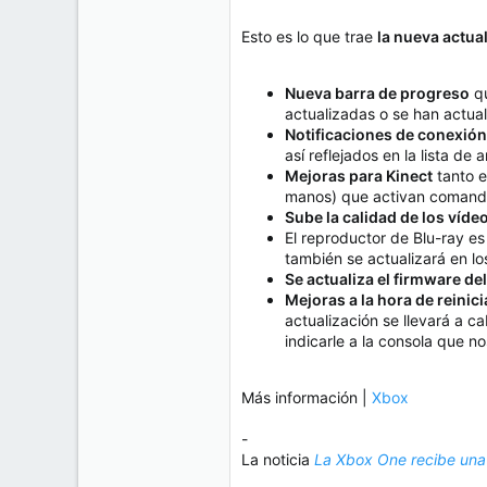
e
50
m
Esto es lo que trae
la nueva actua
a
38
Cr 15 13-35 Lc 1 Los Alpes, Pereira - Colombia
Nueva barra de progreso
qu
www.compudemano.com
actualizadas o se han actua
Notificaciones de conexión
así reflejados en la lista de 
Mejoras para Kinect
tanto e
manos) que activan comando
Sube la calidad de los ví
El reproductor de Blu-ray 
también se actualizará en lo
Se actualiza el firmware d
Mejoras a la hora de reinic
actualización se llevará a c
indicarle a la consola que n
Más información |
Xbox
-
La noticia
La Xbox One recibe una