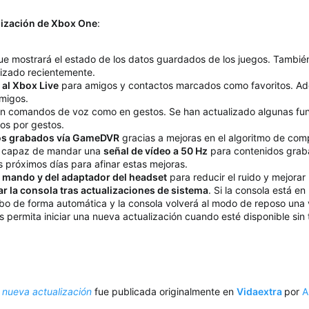
lización de Xbox One
:
e mostrará el estado de los datos guardados de los juegos. Tambié
lizado recientemente.
 al Xbox Live
para amigos y contactos marcados como favoritos. Ad
amigos.
n comandos de voz como en gestos. Se han actualizado algunas funci
s por gestos.
deos grabados vía GameDVR
gracias a mejoras en el algoritmo de com
es capaz de mandar una
señal de vídeo a 50 Hz
para contenidos graba
s próximos días para afinar estas mejoras.
el mando y del adaptador del headset
para reducir el ruido y mejorar
iar la consola tras actualizaciones de sistema
. Si la consola está 
abo de forma automática y la consola volverá al modo de reposo una 
os permita iniciar una nueva actualización cuando esté disponible sin
 nueva actualización
fue publicada originalmente en
Vidaextra
por
A