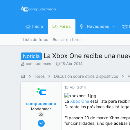
Inicio
Foros
Novedades
Lista de foros
Buscar en foros
La Xbox One recibe una nuev
Noticia
I
F
compudemano
15 Abr 2014
n
e
i
c
Foros
Discusión sobre otros dispositivos
F
c
h
i
a
15 Abr 2014
a
d
d
e
o
i
La
Xbox One
está lista para recib
compudemano
r
n
Durante los próximos días irá llega
Moderador
d
i
e
c
El pasado 20 de marzo Xbox empezó
l
i
26 Jul 2013
funcionalidades, sino que
acabaría
t
o
416.629