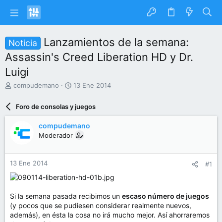
Lanzamientos de la semana:
Noticia
Assassin's Creed Liberation HD y Dr.
Luigi
I
F
compudemano
13 Ene 2014
n
e
i
c
Foro de consolas y juegos
c
h
i
a
compudemano
a
d
Moderador
d
e
o
i
r
n
13 Ene 2014
#1
d
i
e
c
l
i
t
o
Si la semana pasada recibimos un
escaso número de juegos
e
(y pocos que se pudiesen considerar realmente nuevos,
m
además), en ésta la cosa no irá mucho mejor. Así ahorraremos
a