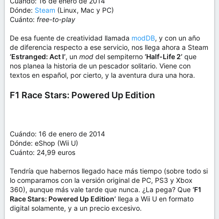
Cuándo: 16 de enero de 2014
Dónde:
Steam
(Linux, Mac y PC)
Cuánto:
free-to-play
De esa fuente de creatividad llamada
modDB
, y con un año
de diferencia respecto a ese servicio, nos llega ahora a Steam
‘Estranged: Act I’
, un
mod
del sempiterno
‘Half-Life 2’
que
nos planea la historia de un pescador solitario. Viene con
textos en español, por cierto, y la aventura dura una hora.
F1 Race Stars: Powered Up Edition
Cuándo: 16 de enero de 2014
Dónde: eShop (Wii U)
Cuánto: 24,99 euros
Tendría que habernos llegado hace más tiempo (sobre todo si
lo comparamos con la versión original de PC, PS3 y Xbox
360), aunque más vale tarde que nunca. ¿La pega? Que
‘F1
Race Stars: Powered Up Edition’
llega a Wii U en formato
digital solamente, y a un precio excesivo.