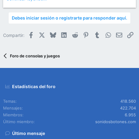
Debes iniciar sesión o registrarte para responder aquí.
Facebook
X
Bluesky
LinkedIn
Reddit
Pinterest
Tumblr
WhatsApp
Email
En
Compartir:
Foro de consolas y juegos
Estadísticas del foro
Temas
418.560
Mensajes
422.704
Miembros
6.955
Último miembro
sonidosbotones.com
Último mensaje