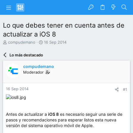
Lo que debes tener en cuenta antes de
actualizar a iOS 8
I
F
compudemano
16 Sep 2014
n
e
i
c
Lo más destacado
c
h
i
a
compudemano
a
d
Moderador
d
e
o
i
r
n
16 Sep 2014
#1
d
i
e
c
l
i
t
o
e
Antes de actualizar a
iOS 8
es necesario seguir una serie de
m
pasos y recomendaciones para esperar listos esta nueva
a
versión del sistema operativo móvil de Apple.