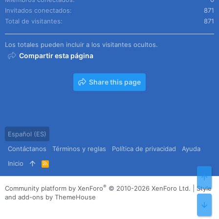
Invitados conectados
871
Total de visitantes
871
Los totales pueden incluir a los visitantes ocultos.
Compartir esta página
Share this page
Español (ES)
Contáctanos
Términos y reglas
Política de privacidad
Ayuda
Inicio
R
S
Arr
S
®
Community platform by XenForo
© 2010-2026 XenForo Ltd.
|
Style
and add-ons by ThemeHouse
Pie