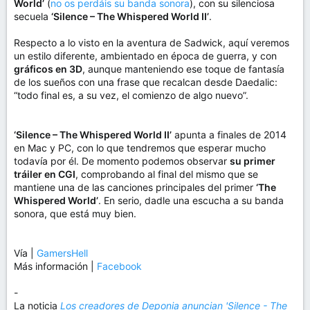
World’
(
no os perdáis su banda sonora
), con su silenciosa
secuela
‘Silence – The Whispered World II’
.
Respecto a lo visto en la aventura de Sadwick, aquí veremos
un estilo diferente, ambientado en época de guerra, y con
gráficos en 3D
, aunque manteniendo ese toque de fantasía
de los sueños con una frase que recalcan desde Daedalic:
“todo final es, a su vez, el comienzo de algo nuevo”.
‘Silence – The Whispered World II’
apunta a finales de 2014
en Mac y PC, con lo que tendremos que esperar mucho
todavía por él. De momento podemos observar
su primer
tráiler en CGI
, comprobando al final del mismo que se
mantiene una de las canciones principales del primer
‘The
Whispered World’
. En serio, dadle una escucha a su banda
sonora, que está muy bien.
Vía |
GamersHell
Más información |
Facebook
-
La noticia
Los creadores de Deponia anuncian 'Silence - The