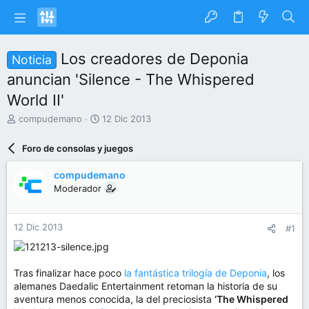
Los creadores de Deponia
Noticia
anuncian 'Silence - The Whispered
World II'
I
F
compudemano
12 Dic 2013
n
e
i
c
Foro de consolas y juegos
c
h
i
a
compudemano
a
d
Moderador
d
e
o
i
r
n
12 Dic 2013
#1
d
i
e
c
l
i
t
o
Tras finalizar hace poco
la fantástica trilogía de Deponia
, los
e
alemanes Daedalic Entertainment retoman la historia de su
m
aventura menos conocida, la del preciosista
‘The Whispered
a