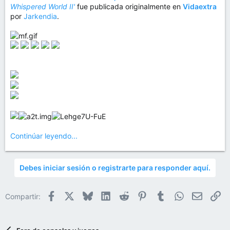
Whispered World II'
fue publicada originalmente en
Vidaextra
por
Jarkendia
.
Continúar leyendo...
Debes iniciar sesión o registrarte para responder aquí.
Facebook
X
Bluesky
LinkedIn
Reddit
Pinterest
Tumblr
WhatsApp
Email
En
Compartir: