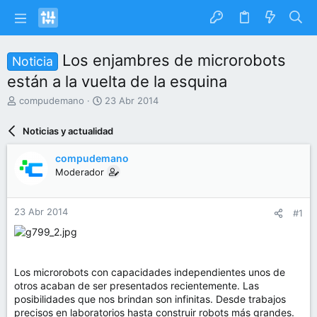
Los enjambres de microrobots
Noticia
están a la vuelta de la esquina
I
F
compudemano
23 Abr 2014
n
e
i
c
Noticias y actualidad
c
h
i
a
compudemano
a
d
Moderador
d
e
o
i
r
n
23 Abr 2014
#1
d
i
e
c
l
i
t
o
e
Los microrobots con capacidades independientes unos de
m
otros acaban de ser presentados recientemente. Las
a
posibilidades que nos brindan son infinitas. Desde trabajos
precisos en laboratorios hasta construir robots más grandes.