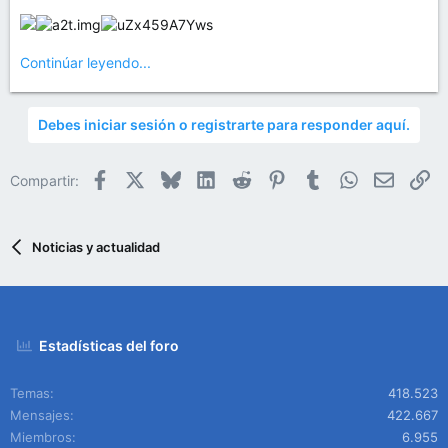
Continúar leyendo...
Debes iniciar sesión o registrarte para responder aquí.
Facebook
X
Bluesky
LinkedIn
Reddit
Pinterest
Tumblr
WhatsApp
Email
En
Compartir:
Noticias y actualidad
Estadísticas del foro
Temas
418.523
Mensajes
422.667
Miembros
6.955