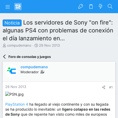
Los servidores de Sony "on fire":
Noticia
algunas PS4 con problemas de conexión
el día lanzamiento en...
I
F
compudemano
29 Nov 2013
n
e
i
c
Foro de consolas y juegos
c
h
i
a
compudemano
a
d
Moderador
d
e
o
i
r
n
29 Nov 2013
#1
d
i
e
c
l
i
t
o
PlayStation 4
ha llegado al viejo continente y con su llegada
e
se ha producido lo inevitable: un
ligero colapso en las redes
m
de Sony
que de repente han visto como miles de europeos
a