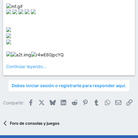
Continúar leyendo...
Debes iniciar sesión o registrarte para responder aquí.
Facebook
X
Bluesky
LinkedIn
Reddit
Pinterest
Tumblr
WhatsApp
Email
En
Compartir:
Foro de consolas y juegos