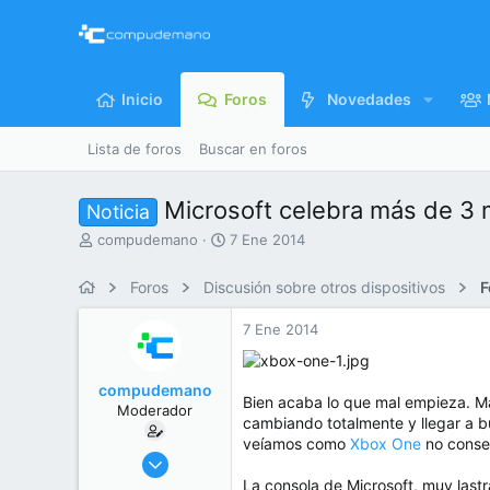
Inicio
Foros
Novedades
Lista de foros
Buscar en foros
Microsoft celebra más de 3 
Noticia
I
F
compudemano
7 Ene 2014
n
e
i
c
Foros
Discusión sobre otros dispositivos
F
c
h
i
a
7 Ene 2014
a
d
d
e
o
i
compudemano
r
n
Bien acaba lo que mal empieza. Ma
Moderador
d
i
cambiando totalmente y llegar a 
e
c
veíamos como
Xbox One
no conseg
l
i
26 Jul 2013
t
o
416.680
La consola de Microsoft, muy last