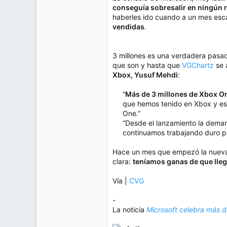
e
conseguía sobresalir en ningún 
50
m
haberles ido cuando a un mes esca
a
38
vendidas
.
Cr 15 13-35 Lc 1 Los Alpes, Pereira - Colombia
www.compudemano.com
3 millones es una verdadera pasad
que son y hasta que
VGChartz
se 
Xbox, Yusuf Mehdi
:
“
Más de 3 millones de Xbox O
que hemos tenido en Xbox y est
One.”
“Desde el lanzamiento la dema
continuamos trabajando duro pa
Hace un mes que empezó la nueva 
clara:
teníamos ganas de que lle
Vía |
CVG
-
La noticia
Microsoft celebra más 