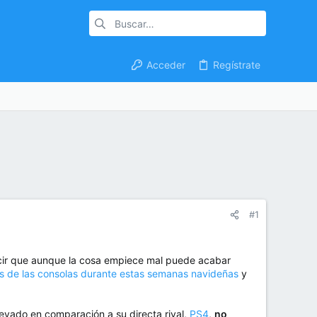
Acceder
Regístrate
#1
decir que aunque la cosa empiece mal puede acabar
as de las consolas durante estas semanas navideñas
y
levado en comparación a su directa rival,
PS4
,
no