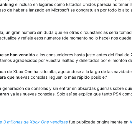
ranking
e incluso en lugares como Estados Unidos parecía no tener l
so de haberla lanzado en Microsoft se congratulan por todo lo alto 
a, un gran número sin duda que en otras circunstancias sería tomado
actualice y refleje esos números (de momento no lo hace) nos queda
ne se han vendido
a los consumidores hasta justo antes del final de
amos agradecidos por vuestra lealtad y deleitados por el montón d
nda de Xbox One ha sido alta, agotándose a lo largo de las navidad
ra que nuevas consolas lleguen lo más rápido posible.”​
generación de consolas y sin entrar en absurdas guerras sobre qui
garan
ya las nuevas consolas. Sólo así se explica que tanto PS4 com
de 3 millones de Xbox One vendidas
fue publicada originalmente en
V