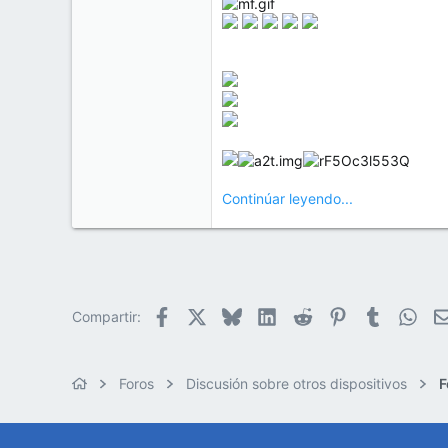
Continúar leyendo...
Facebook
X
Bluesky
LinkedIn
Reddit
Pinterest
Tumblr
Wha
Compartir:
Foros
Discusión sobre otros dispositivos
F