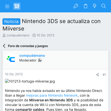
Nintendo 3DS se actualiza con
Noticia
Miiverse
I
F
compudemano
10 Dic 2013
n
e
i
c
Foro de consolas y juegos
c
h
i
a
compudemano
a
d
Moderador
d
e
o
i
r
n
10 Dic 2013
#1
d
i
e
c
l
i
t
o
Nintendo ya nos había avisado en su último Nintendo Direct.
e
Iban a llegar
mejoras para Nintendo Network
, con la
m
integración de
Miiverse en Nintendo 3DS
y la posibilidad de
a
vincular la cuenta de Wii U con Nintendo 3DS, para de esta
forma
compartir saldos
. Pues bien, ya ha llegado.