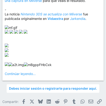
una captura en Miiverse
para que veáis el resultado.
-
La noticia
Nintendo 3DS se actualiza con Miiverse
fue
publicada originalmente en
Vidaextra
por
Jarkendia
.
Continúar leyendo...
Debes iniciar sesión o registrarte para responder aquí.
Facebook
X
Bluesky
LinkedIn
Reddit
Pinterest
Tumblr
WhatsApp
Email
En
Compartir: