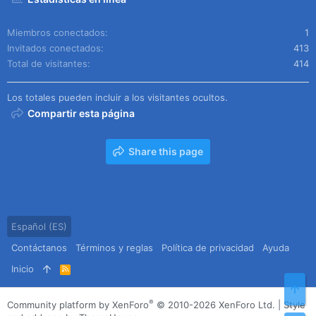
Miembros conectados
1
Invitados conectados
413
Total de visitantes
414
Los totales pueden incluir a los visitantes ocultos.
Compartir esta página
Share this page
Español (ES)
Contáctanos
Términos y reglas
Política de privacidad
Ayuda
Inicio
R
S
Arr
S
®
Community platform by XenForo
© 2010-2026 XenForo Ltd.
|
Style