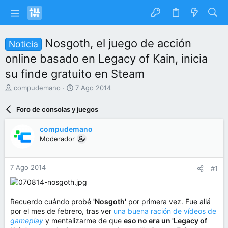
Nosgoth, el juego de acción
Noticia
online basado en Legacy of Kain, inicia
su finde gratuito en Steam
I
F
compudemano
7 Ago 2014
n
e
i
c
Foro de consolas y juegos
c
h
i
a
compudemano
a
d
Moderador
d
e
o
i
r
n
7 Ago 2014
#1
d
i
e
c
l
i
t
o
Recuerdo cuándo probé
'Nosgoth'
por primera vez. Fue allá
e
por el mes de febrero, tras ver
una buena ración de vídeos de
m
gameplay
y mentalizarme de que
eso no era un 'Legacy of
a