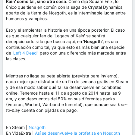
Kain' como tal, sino otra cosa
. Como dijo Square Enix, lo
único que tiene en común con la saga de Crystal Dynamics,
aparte de la tierra de Nosgoth, es la interminable lucha entre
humanos y vampiros.
Eso y el ambientar la historia en una época posterior. El caso
es que cualquier fan de 'Legacy of Kain' se sentirá
decepcionado si lo que busca aquí, en
'Nosgoth'
, es una
continuación como tal, ya que esto es más bien una especie
de
'Left 4 Dead'
, pero con una diferencia más marcada entre
las clases.
Mientras no llega su beta abierta (prevista para invierno),
nada mejor que disfrutar de un fin de semana gratis en Steam
y de ese modo saber qué tal se desenvuelve en combates
online. Tenemos hasta el 11 de agosto de 2014 hasta las 9
am, y con descuentos del 50% en sus diferentes packs
(Veteran, Warlord, Warband e Inmortal), que aunque sea
free-
to-play
cuenta con pijadas de pago.
En Steam |
Nosgoth
En VidaExtra |
Así se desenvuelve la profetisa en Nosgoth