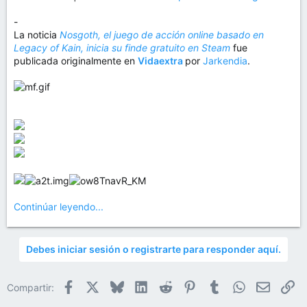
-
La noticia
Nosgoth, el juego de acción online basado en
Legacy of Kain, inicia su finde gratuito en Steam
fue
publicada originalmente en
Vidaextra
por
Jarkendia
.
Continúar leyendo...
Debes iniciar sesión o registrarte para responder aquí.
Facebook
X
Bluesky
LinkedIn
Reddit
Pinterest
Tumblr
WhatsApp
Email
En
Compartir: