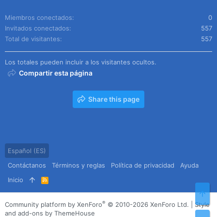
Miembros conectados
0
Invitados conectados
557
Total de visitantes
557
Los totales pueden incluir a los visitantes ocultos.
Compartir esta página
Share this page
Español (ES)
Contáctanos
Términos y reglas
Política de privacidad
Ayuda
Inicio
R
S
Arr
S
®
Community platform by XenForo
© 2010-2026 XenForo Ltd.
|
Style
and add-ons by ThemeHouse