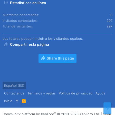
Estadísticas en línea
Miembros conectados
0
Invitados conectados
297
Total de visitantes
297
Los totales pueden incluir a los visitantes ocultos.
Compartir esta página
Share this page
Español (ES)
Contáctanos
Términos y reglas
Política de privacidad
Ayuda
Inicio
R
S
Arr
S
®
Community platform by XenForo
© 2010-2026 XenForo Ltd.
|
Style