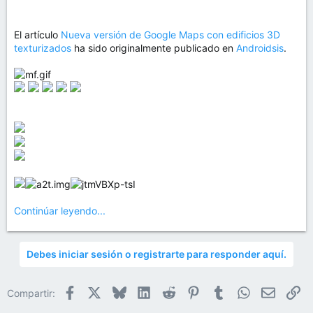
El artículo
Nueva versión de Google Maps con edificios 3D
texturizados
ha sido originalmente publicado en
Androidsis
.
Continúar leyendo...
Debes iniciar sesión o registrarte para responder aquí.
Facebook
X
Bluesky
LinkedIn
Reddit
Pinterest
Tumblr
WhatsApp
Email
En
Compartir: