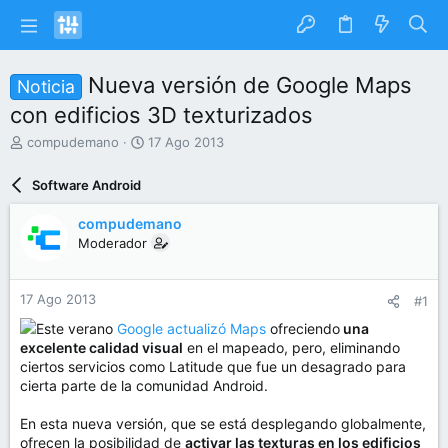
Nueva versión de Google Maps
Noticia
con edificios 3D texturizados
I
F
compudemano
17 Ago 2013
n
e
i
c
Software Android
c
h
i
a
compudemano
a
d
Moderador
d
e
o
i
r
n
17 Ago 2013
#1
d
i
e
c
Este verano
Google actualizó Maps
ofreciendo
una
l
i
excelente calidad visual
en el mapeado, pero, eliminando
t
o
ciertos servicios como Latitude que fue un desagrado para
e
cierta parte de la comunidad Android.
m
a
En esta nueva versión, que se está desplegando globalmente,
ofrecen la posibilidad de
activar las texturas en los edificios