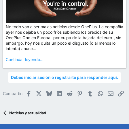
No todo van a ser malas noticias desde OnePlus. La compañía
ayer nos dejaba un poco fríos subiendo los precios de su
OnePlus One en Europa -por culpa de la bajada del euro-, sin
embargo, hoy nos quita un poco el disgusto (o al menos lo
intenta) anunc...
Continúar leyendo...
Debes iniciar sesión o registrarte para responder aquí.
Facebook
X
Bluesky
LinkedIn
Reddit
Pinterest
Tumblr
WhatsApp
Email
En
Compartir:
Noticias y actualidad