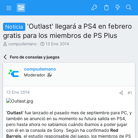
'Outlast' llegará a PS4 en febrero
Noticia
gratis para los miembros de PS Plus
I
F
compudemano
13 Ene 2014
n
e
i
c
Foro de consolas y juegos
c
h
i
a
compudemano
a
d
Moderador
d
e
o
i
r
n
13 Ene 2014
#1
d
i
e
c
l
i
t
o
‘Outlast’
fue lanzado el pasado mes de septiembre para PC, y
e
también se anunció en su momento su futura salida en PS4,
m
pero hasta ahora no sabíamos cuándo íbamos a poder jugar
a
con él en la consola de Sony. Según ha confirmado
Red
Barrels
, el estudio responsable del juego, los miembros de PS