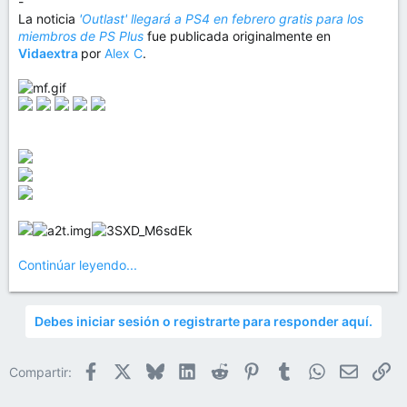
-
La noticia
'Outlast' llegará a PS4 en febrero gratis para los
miembros de PS Plus
fue publicada originalmente en
Vidaextra
por
Alex C
.
Continúar leyendo...
Debes iniciar sesión o registrarte para responder aquí.
Facebook
X
Bluesky
LinkedIn
Reddit
Pinterest
Tumblr
WhatsApp
Email
En
Compartir: