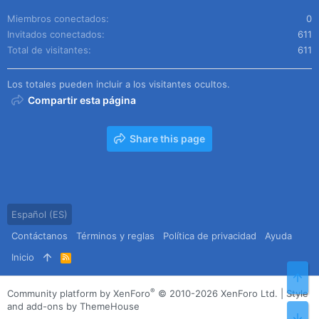
Miembros conectados
0
Invitados conectados
611
Total de visitantes
611
Los totales pueden incluir a los visitantes ocultos.
Compartir esta página
Share this page
Español (ES)
Contáctanos
Términos y reglas
Política de privacidad
Ayuda
Inicio
R
S
Arr
S
®
Community platform by XenForo
© 2010-2026 XenForo Ltd.
|
Style
and add-ons by ThemeHouse
Pie