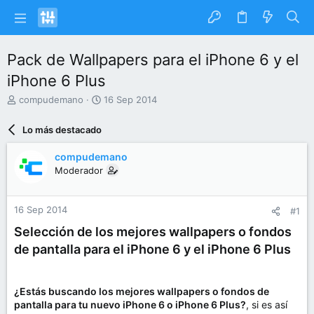
Pack de Wallpapers para el iPhone 6 y el
iPhone 6 Plus
I
F
compudemano
16 Sep 2014
n
e
i
c
Lo más destacado
c
h
i
a
compudemano
a
d
Moderador
d
e
o
i
r
n
16 Sep 2014
#1
d
i
e
c
Selección de los mejores wallpapers o fondos
l
i
de pantalla para el iPhone 6 y el iPhone 6 Plus
t
o
e
m
a
¿Estás buscando los mejores wallpapers o fondos de
pantalla para tu nuevo iPhone 6 o iPhone 6 Plus?
, si es así