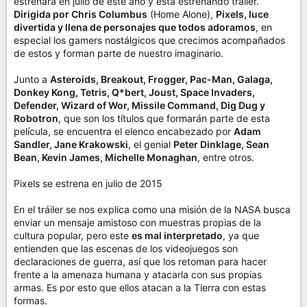
estrenará en julio de este año y está estrenando tráiler.
Dirigida por Chris Columbus
(Home Alone),
Pixels, luce
divertida y llena de personajes que todos adoramos
, en
especial los gamers nostálgicos que crecimos acompañados
de estos y forman parte de nuestro imaginario.
Junto a
Asteroids, Breakout, Frogger, Pac-Man, Galaga,
Donkey Kong, Tetris, Q*bert, Joust, Space Invaders,
Defender, Wizard of Wor, Missile Command, Dig Dug y
Robotron
, que son los títulos que formarán parte de esta
película, se encuentra el elenco encabezado por
Adam
Sandler, Jane Krakowski
, el genial
Peter Dinklage, Sean
Bean, Kevin James, Michelle Monaghan
, entre otros.
Pixels se estrena en julio de 2015
En el tráiler se nos explica como una misión de la NASA busca
enviar un mensaje amistoso con muestras propias de la
cultura popular, pero este
es mal interpretado
, ya que
entienden que las escenas de los videojuegos son
declaraciones de guerra, así que los retoman para hacer
frente a la amenaza humana y atacarla con sus propias
armas. Es por esto que ellos atacan a la Tierra con estas
formas.