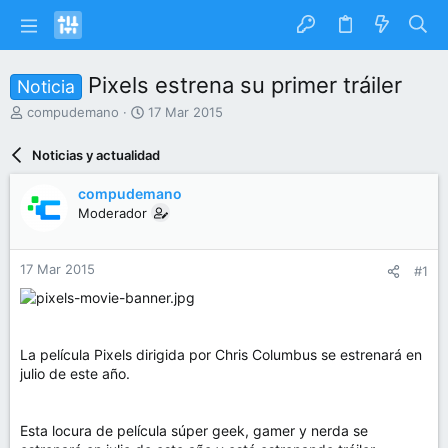
Pixels estrena su primer tráiler
Noticia
I
F
compudemano
17 Mar 2015
n
e
i
c
Noticias y actualidad
c
h
i
a
compudemano
a
d
Moderador
d
e
o
i
r
n
17 Mar 2015
#1
d
i
e
c
l
i
t
o
e
La película Pixels dirigida por Chris Columbus se estrenará en
m
julio de este año.
a
Esta locura de película súper geek, gamer y nerda se