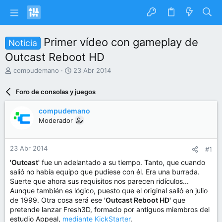
Primer vídeo con gameplay de
Noticia
Outcast Reboot HD
I
F
compudemano
23 Abr 2014
n
e
i
c
Foro de consolas y juegos
c
h
i
a
compudemano
a
d
Moderador
d
e
o
i
r
n
23 Abr 2014
#1
d
i
e
c
'Outcast'
fue un adelantado a su tiempo. Tanto, que cuando
l
i
salió no había equipo que pudiese con él. Era una burrada.
t
o
Suerte que ahora sus requisitos nos parecen ridículos...
e
Aunque también es lógico, puesto que el original salió en julio
m
de 1999. Otra cosa será ese
'Outcast Reboot HD'
que
a
pretende lanzar Fresh3D, formado por antiguos miembros del
estudio Appeal,
mediante KickStarter
.