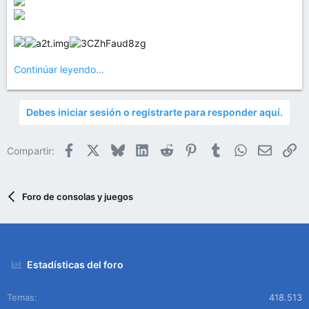
Continúar leyendo...
Debes iniciar sesión o registrarte para responder aquí.
Facebook
X
Bluesky
LinkedIn
Reddit
Pinterest
Tumblr
WhatsApp
Email
En
Compartir:
Foro de consolas y juegos
Estadísticas del foro
Temas
418.513