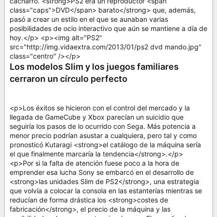
cacharro. <strong>PS2 era un reproductor <span
class="caps">DVD</span> barato</strong> que, además,
pasó a crear un estilo en el que se aunaban varias
posibilidades de ocio interactivo que aún se mantiene a día de
hoy.</p> <p><img alt="PS2"
src="http://img.vidaextra.com/2013/01/ps2 dvd mando.jpg"
class="centro" /></p>
Los modelos Slim y los juegos familiares
cerraron un círculo perfecto
<p>Los éxitos se hicieron con el control del mercado y la
llegada de GameCube y Xbox parecían un suicidio que
seguiría los pasos de lo ocurrido con Sega. Más potencia a
menor precio podrían asustar a cualquiera, pero tal y como
pronosticó Kutaragi <strong>el catálogo de la máquina sería
el que finalmente marcaría la tendencia</strong>.</p>
<p>Por si la falta de atención fuese poco a la hora de
emprender esa lucha Sony se embarcó en el desarrollo de
<strong>las unidades Slim de PS2</strong>, una estrategia
que volvía a colocar la consola en las estanterías mientras se
reducían de forma drástica los <strong>costes de
fabricación</strong>, el precio de la máquina y las