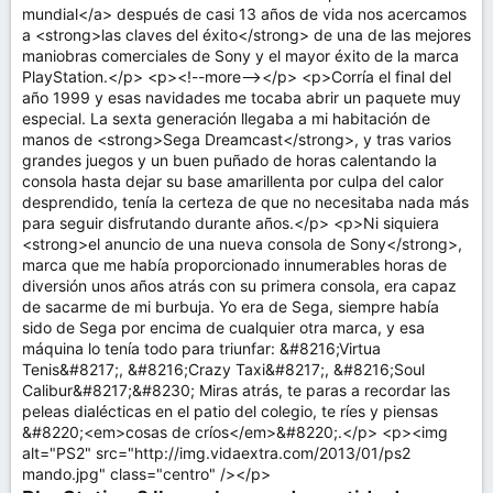
mundial</a> después de casi 13 años de vida nos acercamos
a <strong>las claves del éxito</strong> de una de las mejores
maniobras comerciales de Sony y el mayor éxito de la marca
PlayStation.</p> <p><!--more--></p> <p>Corría el final del
año 1999 y esas navidades me tocaba abrir un paquete muy
especial. La sexta generación llegaba a mi habitación de
manos de <strong>Sega Dreamcast</strong>, y tras varios
grandes juegos y un buen puñado de horas calentando la
consola hasta dejar su base amarillenta por culpa del calor
desprendido, tenía la certeza de que no necesitaba nada más
para seguir disfrutando durante años.</p> <p>Ni siquiera
<strong>el anuncio de una nueva consola de Sony</strong>,
marca que me había proporcionado innumerables horas de
diversión unos años atrás con su primera consola, era capaz
de sacarme de mi burbuja. Yo era de Sega, siempre había
sido de Sega por encima de cualquier otra marca, y esa
máquina lo tenía todo para triunfar: &#8216;Virtua
Tenis&#8217;, &#8216;Crazy Taxi&#8217;, &#8216;Soul
Calibur&#8217;&#8230; Miras atrás, te paras a recordar las
peleas dialécticas en el patio del colegio, te ríes y piensas
&#8220;<em>cosas de críos</em>&#8220;.</p> <p><img
alt="PS2" src="http://img.vidaextra.com/2013/01/ps2
mando.jpg" class="centro" /></p>