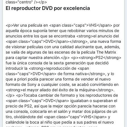
class="centro" /></p>
El reproductor DVD por excelencia
<p>Ver una película en <span class="caps">VHS</span> por
aquella época suponía tener que rebobinar varios minutos de
anuncios entre los que se encontraba <strong>el anuncio del
<span class="caps">DVD</span></strong>, una nueva forma
de visionar películas con una calidad alucinante que, además,
se valía de algunas de las escenas de la película The Matrix
para captar nuestra atención.</p> <p><strong>PS2</strong>
fue la única consola de la sexta generación que decidió
introducir la <strong>reproducción de <span
class="caps">DVD</span> de forma nativa</strong>, y lo
que a priori podía parecer una forma de vender el nuevo
formato de Sony a cualquier coste, se acabó convirtiendo en
<strong>el mayor aliado del éxito de la máquina</strong>.
</p> <p>Tocaba cambiar de formato y los reproductores de
<span class="caps">DVD</span> igualaban o superaban el
precio de PS2, así que la mejor opción parecía hacerse con
una consola, colocarla en el salón y matar dos pájaros de un
tiro, olvidándote del <span class="caps">VHS</span> y
callándole la boca al niño que pedía a sus padres el nuevo