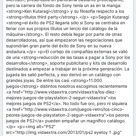
pero la carrera de fondo de Sony tenía un as en la manga:
<strong>Ken Kutaragi</strong> y su filosofía respecto a los
<strong>títulos third party</strong>.</p> <p>Según Kutaragi
<strong>el éxito de PS2 llegaría sólo si Sony se centraba en
llenar con sus propios títulos un tercio del catálogo de la
máquina</strong>. El resto debía llegar por parte de otras
desarrolladoras, así que empezaron las negociaciones que
supondrían gran parte del éxito de Sony en su nueva
andadura.</p> <p>El cortejo de compañías externas se valió
de una <strong>reducción de las tasas a pagar a Sony por los
desarrollos</strong>, soporte publicitario y kits de desarrollo
destinados a empezar a trabajar en la próxima generación. La
jugada les salió perfecta, y eso derivó en un catálogo con
grandes joyas. De entre los casi <strong>11.000
juegos</strong> distintos nosotros escogimos recientemente
<a href="http://www.vidaextra.com/vidaextra/los-diez-
mejores-juegos-de-playstation-2-segun-vidaextra">los
mejores juegos de PS2</a>. No todo fue oro, pero ni siquiera
<a href="http://www.vidaextra.com/juegos-retro/los-cinco-
peores-juegos-de-playstation-2-segun-vidaextra">los peores
juegos de PS2</a> pueden empañar un magnífico catálogo.
</p> <p><img alt="PS2"
src="http://img.vidaextra.com/2013/01/ps2 eyetoy 1 .jpg"