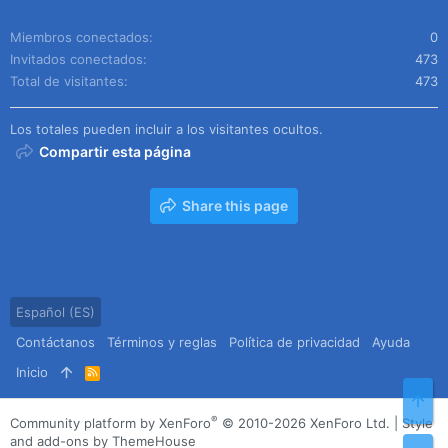
Miembros conectados
0
Invitados conectados
473
Total de visitantes
473
Los totales pueden incluir a los visitantes ocultos.
Compartir esta página
Share this page
Español (ES)
Contáctanos
Términos y reglas
Política de privacidad
Ayuda
Inicio
R
S
Arr
S
®
Community platform by XenForo
© 2010-2026 XenForo Ltd.
|
Style
and add-ons by ThemeHouse