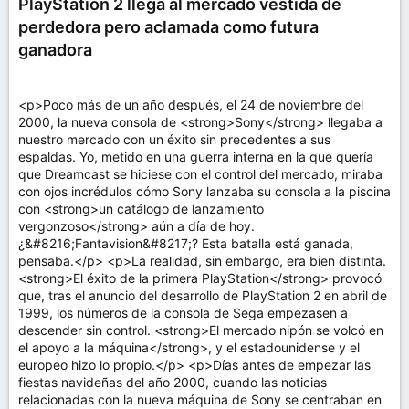
PlayStation 2 llega al mercado vestida de
perdedora pero aclamada como futura
ganadora
<p>Poco más de un año después, el 24 de noviembre del
2000, la nueva consola de <strong>Sony</strong> llegaba a
nuestro mercado con un éxito sin precedentes a sus
espaldas. Yo, metido en una guerra interna en la que quería
que Dreamcast se hiciese con el control del mercado, miraba
con ojos incrédulos cómo Sony lanzaba su consola a la piscina
con <strong>un catálogo de lanzamiento
vergonzoso</strong> aún a día de hoy.
¿&#8216;Fantavision&#8217;? Esta batalla está ganada,
pensaba.</p> <p>La realidad, sin embargo, era bien distinta.
<strong>El éxito de la primera PlayStation</strong> provocó
que, tras el anuncio del desarrollo de PlayStation 2 en abril de
1999, los números de la consola de Sega empezasen a
descender sin control. <strong>El mercado nipón se volcó en
el apoyo a la máquina</strong>, y el estadounidense y el
europeo hizo lo propio.</p> <p>Días antes de empezar las
fiestas navideñas del año 2000, cuando las noticias
relacionadas con la nueva máquina de Sony se centraban en