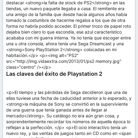
destacar <strong>la falta de stock de PS2</strong> en las
tiendas, un nuevo paquete llegaba a casa. El remitente era
una amigo de la familia que desde hacía algunos años había
tomado la costumbre de hacerme regalos a los que de otra
forma no habría podido acceder. El primer trozo de papel roto
dejaba bien claro lo que escondía, ese azul característico
acababa con mi guerra interna. Ya no tenía que escoger entre
una u otra consola, ahora tenía una Sega Dreamcast y una
<strong>Sony PlayStation 2</strong> colocadas en mi
habitación.</p> <p><img alt="PS2"
src="http://img.vidaextra.com/2013/01/ps2 memory.jpg"
class="centro" /></p>
Las claves del éxito de Playstation 2
<p>El tiempo y las pérdidas de Sega decidieron que una de
ellas tuviese una fecha de caducidad anterior a lo esperado, y
<strong>la máquina de Sony se convirtió en la superviviente
de una guerra que tenía ganada antes de llegar al
mercado</strong>. Su catálogo no era aún gran cosa, y
sorprendentemente recordar los números de aquella época lo
reflejan a la perfección. </p> <p>El ocio interactivo tenía un
nuevo rey, y las ventas de juegos tanto en CD como en <span