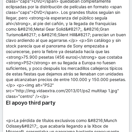
class="caps">DVD</span> quedaban completamente
eclipsadas por la distribución de películas en formato <span
class="caps">DVD</span>. Los grandes títulos seguían sin
llegar, pero <strong>la esperanza del público seguía
ahí</strong>, al pie del cañón, y la llegada de franquicias
como &#8216;Metal Gear Solid&#8217;, &#8216;Gran
Turismo&#8217; o &#8216;Silent Hill&#8217; parecían un buen
clavo ardiendo al que agarrarse.</p> <p>Sin catálogo y sin
stock parecía que el panorama de Sony empezaba a
oscurecerse, pero la fiebre ya desatada hacía que las
<strong>75.900 pesetas (456 euros)</strong> que costaba
<strong>PS2</strong> en su llegada a Europa no fuesen
suficientes, y poco después los mercadillos callejeros típicos
de estas fiestas que dejamos atrás se llenaban con unidades
que alcanzaban precios de entre 100.000 y 150.000 pesetas.
</p> <p><img alt="PS2"
src="http://img.vidaextra.com/2013/01/ps2 multitap 1.jpg"
class="centro" /></p>
El apoyo third party
<p>La pérdida de títulos exclusivos como &#8216;Munch
Odissey&#8217;, que acabaría llegando a la Xbox de
Microsoft, presentaba un panorama bastante preocupante,