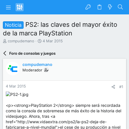
PS2: las claves del mayor éxito
Noticia
de la marca PlayStation
I
F
compudemano
4 Mar 2015
n
e
i
c
Foro de consolas y juegos
c
h
i
a
compudemano
a
d
Moderador
d
e
o
i
r
n
4 Mar 2015
#1
d
i
e
c
l
i
t
o
<p><strong>PlayStation 2</strong> siempre será recordada
e
como la consola de sobremesa de más éxito de la historia del
m
videojuego. Ahora, tras <a
a
href="http://www.vidaextra.com/ps2/la-ps2-deja-de-
fabricarse-a-nivel-mundial">el cese de su producción a nivel