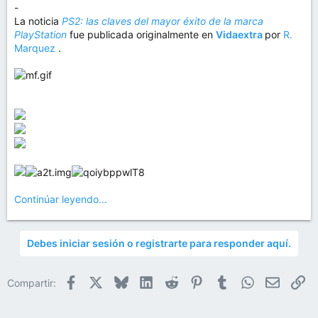
-
La noticia
PS2: las claves del mayor éxito de la marca
PlayStation
fue publicada originalmente en
Vidaextra
por
R.
Marquez
.
Continúar leyendo...
Debes iniciar sesión o registrarte para responder aquí.
Facebook
X
Bluesky
LinkedIn
Reddit
Pinterest
Tumblr
WhatsApp
Email
En
Compartir: