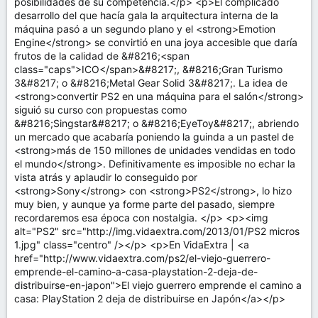
posibilidades de su competencia.</p> <p>El complicado
desarrollo del que hacía gala la arquitectura interna de la
máquina pasó a un segundo plano y el <strong>Emotion
Engine</strong> se convirtió en una joya accesible que daría
frutos de la calidad de &#8216;<span
class="caps">ICO</span>&#8217;, &#8216;Gran Turismo
3&#8217; o &#8216;Metal Gear Solid 3&#8217;. La idea de
<strong>convertir PS2 en una máquina para el salón</strong>
siguió su curso con propuestas como
&#8216;Singstar&#8217; o &#8216;EyeToy&#8217;, abriendo
un mercado que acabaría poniendo la guinda a un pastel de
<strong>más de 150 millones de unidades vendidas en todo
el mundo</strong>. Definitivamente es imposible no echar la
vista atrás y aplaudir lo conseguido por
<strong>Sony</strong> con <strong>PS2</strong>, lo hizo
muy bien, y aunque ya forme parte del pasado, siempre
recordaremos esa época con nostalgia. </p> <p><img
alt="PS2" src="http://img.vidaextra.com/2013/01/PS2 micros
1.jpg" class="centro" /></p> <p>En VidaExtra | <a
href="http://www.vidaextra.com/ps2/el-viejo-guerrero-
emprende-el-camino-a-casa-playstation-2-deja-de-
distribuirse-en-japon">El viejo guerrero emprende el camino a
casa: PlayStation 2 deja de distribuirse en Japón</a></p>