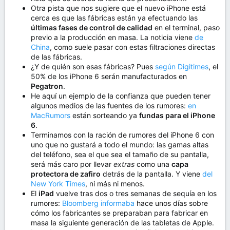
Otra pista que nos sugiere que el nuevo iPhone está
cerca es que las fábricas están ya efectuando las
últimas fases de control de calidad
en el terminal, paso
previo a la producción en masa. La noticia viene
de
China
, como suele pasar con estas filtraciones directas
de las fábricas.
¿Y de quién son esas fábricas? Pues
según Digitimes
, el
50% de los iPhone 6 serán manufacturados en
Pegatron
.
He aquí un ejemplo de la confianza que pueden tener
algunos medios de las fuentes de los rumores:
en
MacRumors
están sorteando ya
fundas para el iPhone
6
.
Terminamos con la ración de rumores del iPhone 6 con
uno que no gustará a todo el mundo: las gamas altas
del teléfono, sea el que sea el tamaño de su pantalla,
será más caro por llevar
extras
como una
capa
protectora de zafiro
detrás de la pantalla. Y viene
del
New York Times
, ni más ni menos.
El
iPad
vuelve tras dos o tres semanas de sequía en los
rumores:
Bloomberg informaba
hace unos días sobre
cómo los fabricantes se preparaban para fabricar en
masa la siguiente generación de las tabletas de Apple.