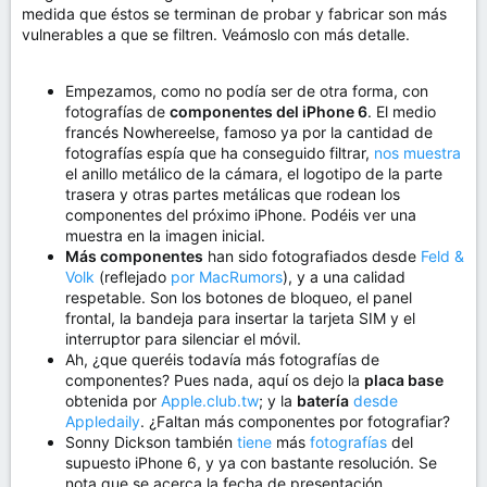
medida que éstos se terminan de probar y fabricar son más
vulnerables a que se filtren. Veámoslo con más detalle.
Empezamos, como no podía ser de otra forma, con
fotografías de
componentes del iPhone 6
. El medio
francés Nowhereelse, famoso ya por la cantidad de
fotografías espía que ha conseguido filtrar,
nos muestra
el anillo metálico de la cámara, el logotipo de la parte
trasera y otras partes metálicas que rodean los
componentes del próximo iPhone. Podéis ver una
muestra en la imagen inicial.
Más componentes
han sido fotografiados desde
Feld &
Volk
(reflejado
por MacRumors
), y a una calidad
respetable. Son los botones de bloqueo, el panel
frontal, la bandeja para insertar la tarjeta SIM y el
interruptor para silenciar el móvil.
Ah, ¿que queréis todavía más fotografías de
componentes? Pues nada, aquí os dejo la
placa base
obtenida por
Apple.club.tw
; y la
batería
desde
Appledaily
. ¿Faltan más componentes por fotografiar?
Sonny Dickson también
tiene
más
fotografías
del
supuesto iPhone 6, y ya con bastante resolución. Se
nota que se acerca la fecha de presentación...