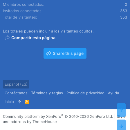
Miembros conectados
0
Invitados conectados
353
Total de visitantes
353
Los totales pueden incluir a los visitantes ocultos.
Compartir esta página
Share this page
Español (ES)
Contáctanos
Términos y reglas
Política de privacidad
Ayuda
Inicio
R
S
Arr
S
®
Community platform by XenForo
© 2010-2026 XenForo Ltd.
|
Style
and add-ons by ThemeHouse
Pie