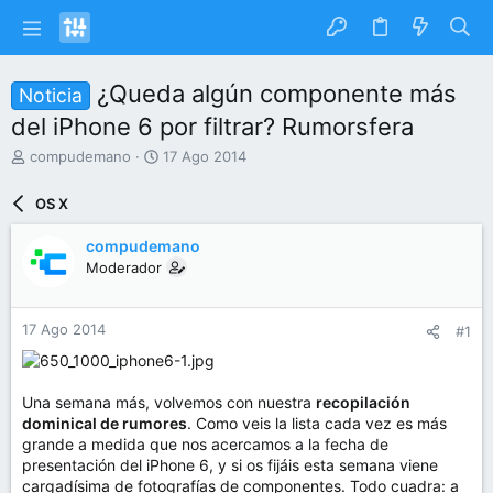
¿Queda algún componente más
Noticia
del iPhone 6 por filtrar? Rumorsfera
I
F
compudemano
17 Ago 2014
n
e
i
c
OS X
c
h
i
a
compudemano
a
d
Moderador
d
e
o
i
r
n
17 Ago 2014
#1
d
i
e
c
l
i
t
o
Una semana más, volvemos con nuestra
recopilación
e
dominical de rumores
. Como veis la lista cada vez es más
m
grande a medida que nos acercamos a la fecha de
a
presentación del iPhone 6, y si os fijáis esta semana viene
cargadísima de fotografías de componentes. Todo cuadra: a