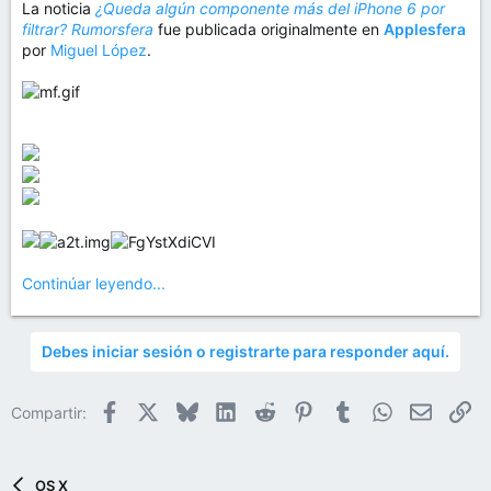
La noticia
¿Queda algún componente más del iPhone 6 por
filtrar? Rumorsfera
fue publicada originalmente en
Applesfera
por
Miguel López
.
Continúar leyendo...
Debes iniciar sesión o registrarte para responder aquí.
Facebook
X
Bluesky
LinkedIn
Reddit
Pinterest
Tumblr
WhatsApp
Email
En
Compartir:
OS X