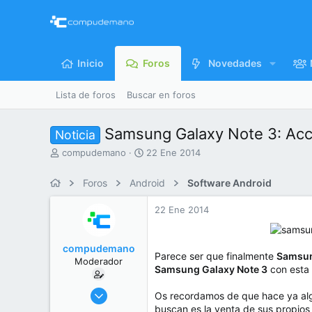
Inicio
Foros
Novedades
Lista de foros
Buscar en foros
Samsung Galaxy Note 3: Acce
Noticia
I
F
compudemano
22 Ene 2014
n
e
i
c
Foros
Android
Software Android
c
h
i
a
22 Ene 2014
a
d
d
e
o
i
compudemano
r
n
Parece ser que finalmente
Samsu
Moderador
d
i
Samsung Galaxy Note 3
con esta 
e
c
l
i
26 Jul 2013
Os recordamos de que hace ya al
t
o
416.792
buscan es la venta de sus propios