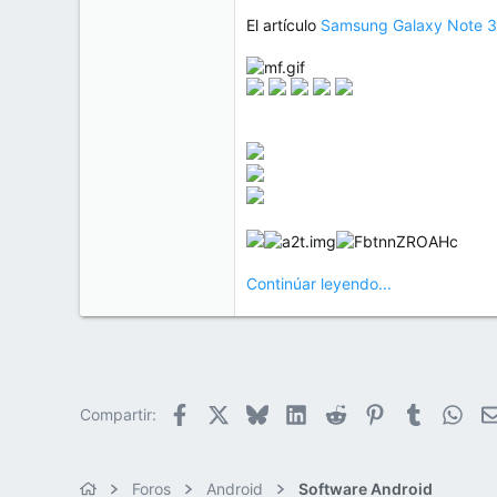
El artículo
Samsung Galaxy Note 3: 
Continúar leyendo...
Facebook
X
Bluesky
LinkedIn
Reddit
Pinterest
Tumblr
Wha
Compartir:
Foros
Android
Software Android