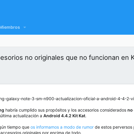
Miembros
sorios no originales que no funcionan en K
ng
habría cumplido sus propósitos y los accesorios considerados
no 
última actualización a
Android 4.4.2 Kit Kat
.
gún tiempo que
os informamos a modo de rumor
de estos perversos 
 accesorios originales por encima de todo.