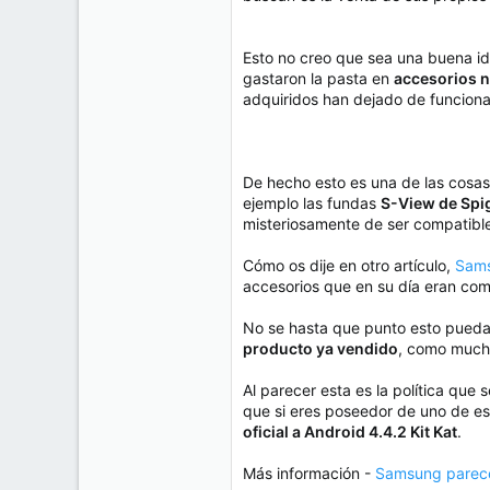
e
50
m
a
38
Esto no creo que sea una buena id
Cr 15 13-35 Lc 1 Los Alpes, Pereira - Colombia
gastaron la pasta en
accesorios n
adquiridos han dejado de funciona
www.compudemano.com
De hecho esto es una de las cosa
ejemplo las fundas
S-View de Spi
misteriosamente de ser compatible
Cómo os dije en otro artículo,
Sams
accesorios que en su día eran com
No se hasta que punto esto pueda 
producto ya vendido
, como mucho
Al parecer esta es la política que
que si eres poseedor de uno de es
oficial a Android 4.4.2 Kit Kat
.
Más información -
Samsung parece